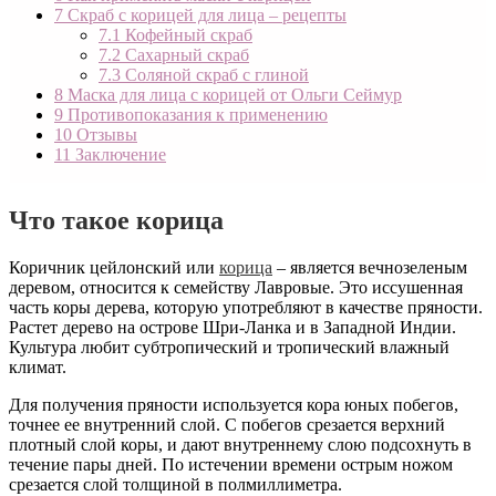
7
Скраб с корицей для лица – рецепты
7.1
Кофейный скраб
7.2
Сахарный скраб
7.3
Соляной скраб с глиной
8
Маска для лица с корицей от Ольги Сеймур
9
Противопоказания к применению
10
Отзывы
11
Заключение
Что такое корица
Коричник цейлонский или
корица
– является вечнозеленым
деревом, относится к семейству Лавровые. Это иссушенная
часть коры дерева, которую употребляют в качестве пряности.
Растет дерево на острове Шри-Ланка и в Западной Индии.
Культура любит субтропический и тропический влажный
климат.
Для получения пряности используется кора юных побегов,
точнее ее внутренний слой. С побегов срезается верхний
плотный слой коры, и дают внутреннему слою подсохнуть в
течение пары дней. По истечении времени острым ножом
срезается слой толщиной в полмиллиметра.