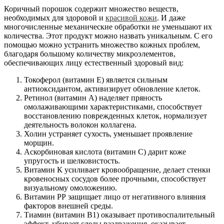
Коричный порошок содержит множество веществ,
необходимых для здоровой и
красивой кожи
. И даже
многочисленные механические обработки не уменьшают их
количества. Этот продукт можно назвать уникальным. С его
помощью можно устранить множество кожных проблем,
благодаря большому количеству микроэлементов,
обеспечивающих лицу естественный здоровый вид:
Токоферол (витамин Е) является сильным
антиоксидантом, активизирует обновление клеток.
Ретинол (витамин А) наделяет пряность
омолаживающими характеристиками, способствует
восстановлению поврежденных клеток, нормализует
деятельность волокон коллагена.
Холин устраняет сухость, уменьшает проявление
морщин.
Аскорбиновая кислота (витамин С) дарит коже
упругость и шелковистость.
Витамин К усиливает кровообращение, делает стенки
кровеносных сосудов более прочными, способствует
визуальному омоложению.
Витамин РР защищает лицо от негативного влияния
факторов внешней среды.
Тиамин (витамин В1) оказывает противоспалительный
эффект, убирает следы раздражения, оказывает