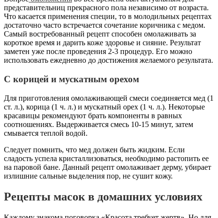
представительниц прекрасного пола независимо от возраста.
Что касается применения специи, то в молодильных рецептах
достаточно часто встречается сочетание коричника с медом.
Самый востребованный рецепт способен омолаживать за
короткое время и дарить коже здоровье и сияние. Результат
заметен уже после проведения 2-3 процедур. Его можно
использовать ежедневно до достижения желаемого результата.
С корицей и мускатным орехом
Для приготовления омолаживающей смеси соединяется мед (1
ст. л.), корица (1 ч. л.) и мускатный орех (1 ч. л.). Некоторые
красавицы рекомендуют брать компоненты в равных
соотношениях. Выдерживается смесь 10-15 минут, затем
смывается теплой водой.
Следует помнить, что мед должен быть жидким. Если
сладость успела кристаллизоваться, необходимо растопить ее
на паровой бане. Данный рецепт омолаживает дерму, убирает
излишние сальные выделения пор, не сушит кожу.
Рецепты масок в домашних условиях
Каждому знакома поговорка «Красота требует жертв». Но для