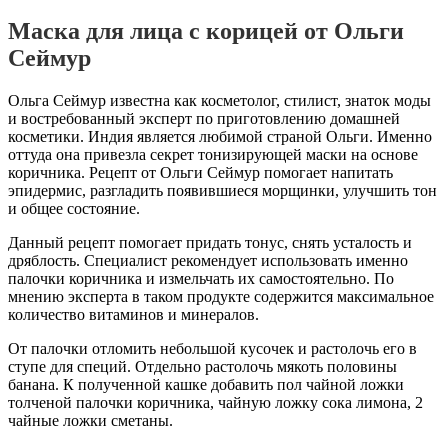
Маска для лица с корицей от Ольги
Сеймур
Ольга Сеймур известна как косметолог, стилист, знаток моды
и востребованный эксперт по приготовлению домашней
косметики. Индия является любимой страной Ольги. Именно
оттуда она привезла секрет тонизирующей маски на основе
коричника. Рецепт от Ольги Сеймур помогает напитать
эпидермис, разгладить появившиеся морщинки, улучшить тон
и общее состояние.
Данный рецепт помогает придать тонус, снять усталость и
дряблость. Специалист рекомендует использовать именно
палочки коричника и измельчать их самостоятельно. По
мнению эксперта в таком продукте содержится максимальное
количество витаминов и минералов.
От палочки отломить небольшой кусочек и растолочь его в
ступе для специй. Отдельно растолочь мякоть половины
банана. К полученной кашке добавить пол чайной ложки
толченой палочки коричника, чайную ложку сока лимона, 2
чайные ложки сметаны.