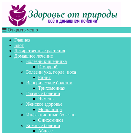
Открыть меню
Главная
Блог
Лекарственные растения
Домашнее лечение
Болезни кишечника
Геморрой
Болезни уха, горла, носа
Ринит
Венерические болезни
Трихомониаз
Глазные болезни
Ячмень
Женское здоровье
Молочница
Инфекционные болезни
Онихомикоз
Кожные болезни
Абцесс