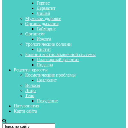
Герпес
Дерматит
Лишай
Мужское здоровье
Органы дыхания
Гайморит
Организм
Изжога
Урологические болезни
Цистит
Болезни костно-мышечной системы
Плантарный фасциит
Подагра
Рецепты красоты
Косметические проблемы
Целлюлит
Волосы
Лицо
Тело
Похудение
Натуропатия
Карта сайта