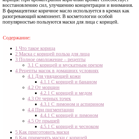
восстановлению сил, улучшению концентрации и внимания.
В фармацевтике коричное масло используется в кремах как
разогревающий компонент. В косметологии особой
популярностью пользуются маски для лица с корицей.
Содержание:
1
Что такое корица
2
Маска с корицей польза для лица
3
Полное омоложение – рецепты
3.1
С корицей и мускатным орехом
4
Рецепты масок в домашних условиях
4.1
Для увядающей кожи
4.1.1
С корицей и бананом
4.2
От морщин
4.2.1
С корицей и медом
4.3
От черных точек
4.3.1
С лимоном и аспирином
4.4
При пигментации
4.4.1
С корицей и лимоном
4.5
От прыщей
4.5.1
С корицей и чесноком
5
Как приготовить маски
6
Как применять маски с корицей