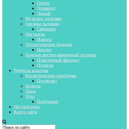
Герпес
Дерматит
Лишай
Мужское здоровье
Органы дыхания
Гайморит
Организм
Изжога
Урологические болезни
Цистит
Болезни костно-мышечной системы
Плантарный фасциит
Подагра
Рецепты красоты
Косметические проблемы
Целлюлит
Волосы
Лицо
Тело
Похудение
Натуропатия
Карта сайта