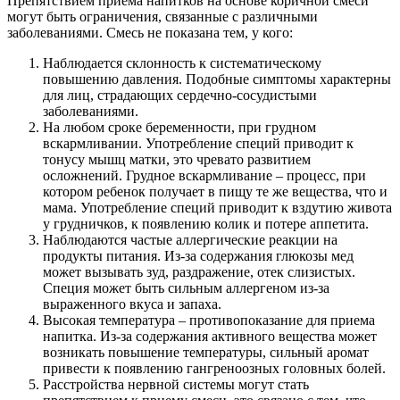
Препятствием приема напитков на основе коричной смеси
могут быть ограничения, связанные с различными
заболеваниями. Смесь не показана тем, у кого:
Наблюдается склонность к систематическому
повышению давления. Подобные симптомы характерны
для лиц, страдающих сердечно-сосудистыми
заболеваниями.
На любом сроке беременности, при грудном
вскармливании. Употребление специй приводит к
тонусу мышц матки, это чревато развитием
осложнений. Грудное вскармливание – процесс, при
котором ребенок получает в пищу те же вещества, что и
мама. Употребление специй приводит к вздутию живота
у грудничков, к появлению колик и потере аппетита.
Наблюдаются частые аллергические реакции на
продукты питания. Из-за содержания глюкозы мед
может вызывать зуд, раздражение, отек слизистых.
Специя может быть сильным аллергеном из-за
выраженного вкуса и запаха.
Высокая температура – противопоказание для приема
напитка. Из-за содержания активного вещества может
возникать повышение температуры, сильный аромат
привести к появлению гангреноозных головных болей.
Расстройства нервной системы могут стать