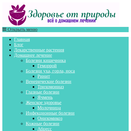
Открыть меню
Главная
Блог
Лекарственные растения
Домашнее лечение
Болезни кишечника
Геморрой
Болезни уха, горла, носа
Ринит
Венерические болезни
Трихомониаз
Глазные болезни
Ячмень
Женское здоровье
Молочница
Инфекционные болезни
Онихомикоз
Кожные болезни
Абцесс