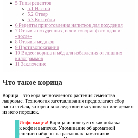
5
Типы рецептов
5.1
Настой
5.2
Отвар
5.3
Коктейли
6
Рецепты приготовления напитков для похудения
7
Отзывы похудевших, о чем говорят фото «до» и
«после»
8
Отзывы медиков
9
Противопоказания
10
Видео: корица и мёд для избавления от лишних
килограммов
11
Заключение
Что такое корица
Корица – это кора вечнозеленого растения семейства
лавровые. Технология заготавливания предполагает сбор
части стебля, который впоследствии высушивают или делают
из него порошок.
Информация!
Корица используется как добавка
к кофе и выпечке. Упоминание об ароматной
специи найдены на раскопках памятников