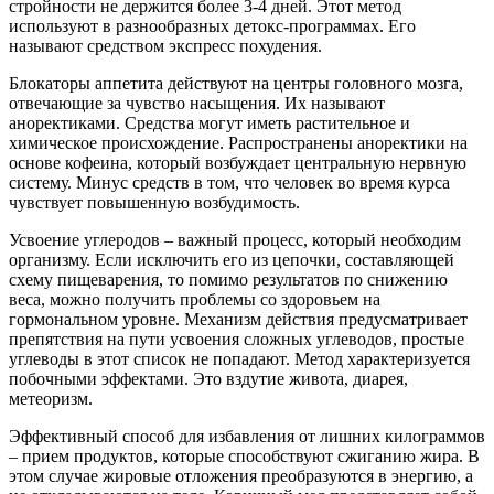
стройности не держится более 3-4 дней. Этот метод
используют в разнообразных детокс-программах. Его
называют средством экспресс похудения.
Блокаторы аппетита действуют на центры головного мозга,
отвечающие за чувство насыщения. Их называют
аноректиками. Средства могут иметь растительное и
химическое происхождение. Распространены аноректики на
основе кофеина, который возбуждает центральную нервную
систему. Минус средств в том, что человек во время курса
чувствует повышенную возбудимость.
Усвоение углеродов – важный процесс, который необходим
организму. Если исключить его из цепочки, составляющей
схему пищеварения, то помимо результатов по снижению
веса, можно получить проблемы со здоровьем на
гормональном уровне. Механизм действия предусматривает
препятствия на пути усвоения сложных углеводов, простые
углеводы в этот список не попадают. Метод характеризуется
побочными эффектами. Это вздутие живота, диарея,
метеоризм.
Эффективный способ для избавления от лишних килограммов
– прием продуктов, которые способствуют сжиганию жира. В
этом случае жировые отложения преобразуются в энергию, а