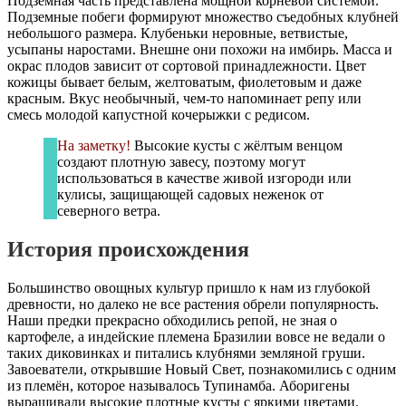
Подземная часть представлена мощной корневой системой.
Подземные побеги формируют множество съедобных клубней
небольшого размера. Клубеньки неровные, ветвистые,
усыпаны наростами. Внешне они похожи на имбирь. Масса и
окрас плодов зависит от сортовой принадлежности. Цвет
кожицы бывает белым, желтоватым, фиолетовым и даже
красным. Вкус необычный, чем-то напоминает репу или
смесь молодой капустной кочерыжки с редисом.
На заметку!
Высокие кусты с жёлтым венцом
создают плотную завесу, поэтому могут
использоваться в качестве живой изгороди или
кулисы, защищающей садовых неженок от
северного ветра.
История происхождения
Большинство овощных культур пришло к нам из глубокой
древности, но далеко не все растения обрели популярность.
Наши предки прекрасно обходились репой, не зная о
картофеле, а индейские племена Бразилии вовсе не ведали о
таких диковинках и питались клубнями земляной груши.
Завоеватели, открывшие Новый Свет, познакомились с одним
из племён, которое называлось Тупинамба. Аборигены
выращивали высокие плотные кусты с яркими цветами.