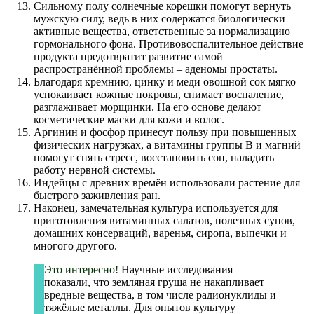
Сильному полу солнечные корешки помогут вернуть
мужскую силу, ведь в них содержатся биологически
активные вещества, ответственные за нормализацию
гормонального фона. Противовоспалительное действие
продукта предотвратит развитие самой
распространённой проблемы – аденомы простаты.
Благодаря кремнию, цинку и меди овощной сок мягко
успокаивает кожные покровы, снимает воспаление,
разглаживает морщинки. На его основе делают
косметические маски для кожи и волос.
Аргинин и фосфор принесут пользу при повышенных
физических нагрузках, а витамины группы B и магний
помогут снять стресс, восстановить сон, наладить
работу нервной системы.
Индейцы с древних времён использовали растение для
быстрого заживления ран.
Наконец, замечательная культура используется для
приготовления витаминных салатов, полезных супов,
домашних консерваций, варенья, сиропа, выпечки и
многого другого.
Это интересно!
Научные исследования
показали, что земляная груша не накапливает
вредные вещества, в том числе радионуклиды и
тяжёлые металлы. Для опытов культуру