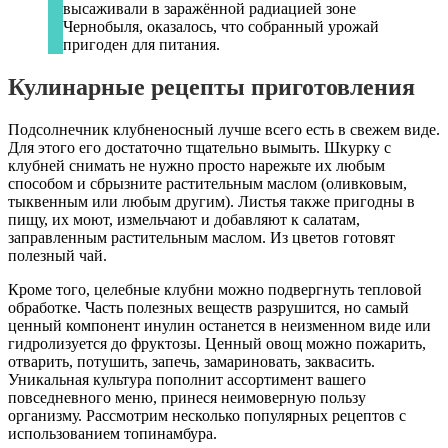
высаживали в заражённой радиацией зоне
Чернобыля, оказалось, что собранный урожай
пригоден для питания.
Кулинарные рецепты приготовления
Подсолнечник клубненосный лучше всего есть в свежем виде.
Для этого его достаточно тщательно вымыть. Шкурку с
клубней снимать не нужно просто нарежьте их любым
способом и сбрызните растительным маслом (оливковым,
тыквенным или любым другим). Листья также пригодны в
пищу, их моют, измельчают и добавляют к салатам,
заправленным растительным маслом. Из цветов готовят
полезный чай.
Кроме того, целебные клубни можно подвергнуть тепловой
обработке. Часть полезных веществ разрушится, но самый
ценный компонент инулин останется в неизменном виде или
гидролизуется до фруктозы. Ценный овощ можно пожарить,
отварить, потушить, запечь, замариновать, заквасить.
Уникальная культура пополнит ассортимент вашего
повседневного меню, принеся неимоверную пользу
организму. Рассмотрим несколько популярных рецептов с
использованием топинамбура.