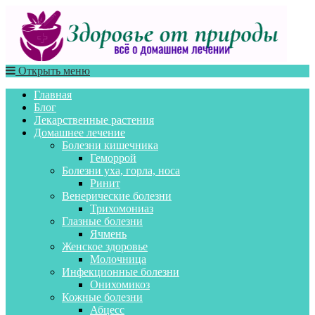
Открыть меню
Главная
Блог
Лекарственные растения
Домашнее лечение
Болезни кишечника
Геморрой
Болезни уха, горла, носа
Ринит
Венерические болезни
Трихомониаз
Глазные болезни
Ячмень
Женское здоровье
Молочница
Инфекционные болезни
Онихомикоз
Кожные болезни
Абцесс