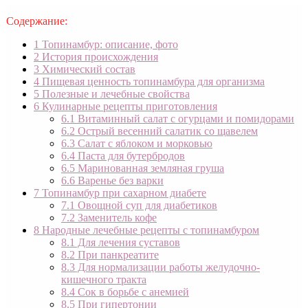
Содержание:
1
Топинамбур: описание, фото
2
История происхождения
3
Химический состав
4
Пищевая ценность топинамбура для организма
5
Полезные и лечебные свойства
6
Кулинарные рецепты приготовления
6.1
Витаминный салат с огурцами и помидорами
6.2
Острый весенний салатик со щавелем
6.3
Салат с яблоком и морковью
6.4
Паста для бутербродов
6.5
Маринованная земляная груша
6.6
Варенье без варки
7
Топинамбур при сахарном диабете
7.1
Овощной суп для диабетиков
7.2
Заменитель кофе
8
Народные лечебные рецепты с топинамбуром
8.1
Для лечения суставов
8.2
При панкреатите
8.3
Для нормализации работы желудочно-
кишечного тракта
8.4
Сок в борьбе с анемией
8.5
При гипертонии