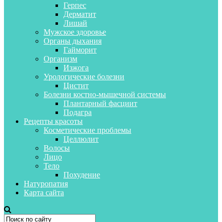
Герпес
Дерматит
Лишай
Мужское здоровье
Органы дыхания
Гайморит
Организм
Изжога
Урологические болезни
Цистит
Болезни костно-мышечной системы
Плантарный фасциит
Подагра
Рецепты красоты
Косметические проблемы
Целлюлит
Волосы
Лицо
Тело
Похудение
Натуропатия
Карта сайта