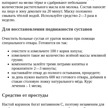
натирают на мелко тёрке и сдабривают небольшим
количеством растительного масла или молока. Состав наносят
на лицо и зону декольте на 20 минут. Маску положено
смывать тёплой водой. Используйте средство 2—3 раза в
неделю.
Для восстановления подвижности суставов
Очистить больные сустав от уратов можно при помощи
специального отвара. Готовится он так:
очистите и измельчите 100 г корня лопуха;
измельчите такое же количество зелёной массы земляной
груши;
компоненты залейте тремя литрами кипятка и
прокипятите 2—3 минуты;
настаивайте отвар до полного остывания, процедите;
за день нужно выпить 600 мл готового отвара, добавив в
стакан столовую ложку натурального мёда. Курс
лечения – 1 месяц.
Средство от простуды
Настой корзинок богат витамином C, поэтому незаменим для