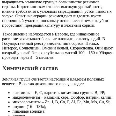
выращивать земляную грушу в большинстве регионов
страны. К достоинствам относят высокую урожайность,
низкие требования к условиям выращивания, устойчивость к
засухе. Опытные аграрии рекомендуют выделить кусту
постоянный участок, поскольку оставшиеся в земле клубни
прорастают, превращая культуру в злостный сорняк.
Такое явление наблюдается в Европе, где инвазионное
растение захватывает большие площади сельхозугодий. В
Государственный реестр внесены пять сортов: Пасько,
Интерес, Солнечный, Омский белый, Скороспелка. Они дают
щедрый урожай белых клубеньков массой 100—150 г. Уборку
проводят через 3—5 месяцев.
Химический состав
Земляная груша считается настоящим кладезем полезных
веществ. В состав диковинного овоща входят:
витамины – E, C, каротин, витамины группы B, PP;
макроэлементы – кальций, сера, фосфор, натрий, калий;
микроэлементы – Zn, J, B, Co, F, Al, Fe, Mn, Mo, Cu, Si;
инулин (16—18%);
пищевые волокна;
сахара;