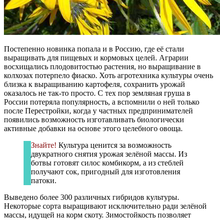
Постепенно новинка попала и в Россию, где её стали
выращивать для пищевых и кормовых целей. Аграрии
восхищались плодовитостью растения, но выращивание в
колхозах потерпело фиаско. Хоть агротехника культуры очень
близка к выращиванию картофеля, сохранить урожай
оказалось не так-то просто. С тех пор земляная груша в
России потеряла популярность, а вспомнили о ней только
после Перестройки, когда у частных предпринимателей
появились возможность изготавливать биологически
активные добавки на основе этого целебного овоща.
Знайте!
Культура ценится за возможность
двукратного снятия урожая зелёной массы. Из
ботвы готовят силос комбикорм, а из стеблей
получают сок, пригодный для изготовления
патоки.
Выведено более 300 различных гибридов культуры.
Некоторые сорта выращивают исключительно ради зелёной
массы, идущей на корм скоту. Зимостойкость позволяет