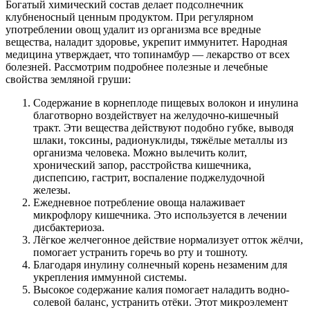
Богатый химический состав делает подсолнечник
клубненосный ценным продуктом. При регулярном
употреблении овощ удалит из организма все вредные
вещества, наладит здоровье, укрепит иммунитет. Народная
медицина утверждает, что топинамбур — лекарство от всех
болезней. Рассмотрим подробнее полезные и лечебные
свойства земляной груши:
Содержание в корнеплоде пищевых волокон и инулина
благотворно воздействует на желудочно-кишечный
тракт. Эти вещества действуют подобно губке, выводя
шлаки, токсины, радионуклиды, тяжёлые металлы из
организма человека. Можно вылечить колит,
хронический запор, расстройства кишечника,
диспепсию, гастрит, воспаление поджелудочной
железы.
Ежедневное потребление овоща налаживает
микрофлору кишечника. Это используется в лечении
дисбактериоза.
Лёгкое желчегонное действие нормализует отток жёлчи,
помогает устранить горечь во рту и тошноту.
Благодаря инулину солнечный корень незаменим для
укрепления иммунной системы.
Высокое содержание калия помогает наладить водно-
солевой баланс, устранить отёки. Этот микроэлемент