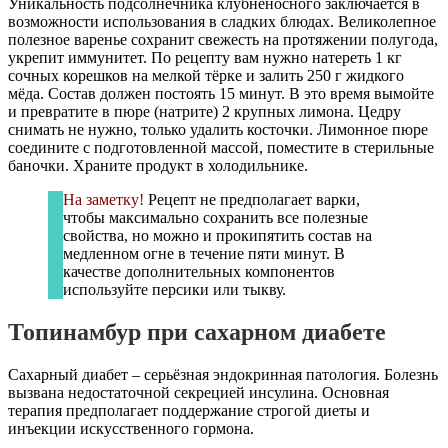
Уникальность подсолнечника клубненосного заключается в
возможности использования в сладких блюдах. Великолепное
полезное варенье сохранит свежесть на протяжении полугода,
укрепит иммунитет. По рецепту вам нужно натереть 1 кг
сочных корешков на мелкой тёрке и залить 250 г жидкого
мёда. Состав должен постоять 15 минут. В это время вымойте
и превратите в пюре (натрите) 2 крупных лимона. Цедру
снимать не нужно, только удалить косточки. Лимонное пюре
соедините с подготовленной массой, поместите в стерильные
баночки. Храните продукт в холодильнике.
На заметку!
Рецепт не предполагает варки,
чтобы максимально сохранить все полезные
свойства, но можно и прокипятить состав на
медленном огне в течение пяти минут. В
качестве дополнительных компонентов
используйте персики или тыкву.
Топинамбур при сахарном диабете
Сахарный диабет – серьёзная эндокринная патология. Болезнь
вызвана недостаточной секрецией инсулина. Основная
терапия предполагает поддержание строгой диеты и
инъекции искусственного гормона.