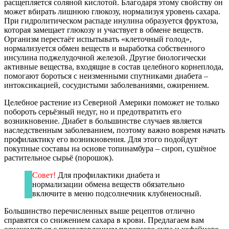
расщепляется соляной кислотой. Благодаря этому свойству он
может вбирать лишнюю глюкозу, нормализуя уровень сахара.
При гидролитическом распаде инулина образуется фруктоза,
которая замещает глюкозу и участвует в обмене веществ.
Организм перестаёт испытывать «клеточный голод»,
нормализуется обмен веществ и выработка собственного
инсулина поджелудочной железой. Другие биологически
активные вещества, входящие в состав целебного корнеплода,
помогают бороться с неизменными спутниками диабета –
интоксикацией, сосудистыми заболеваниями, ожирением.
Целебное растение из Северной Америки поможет не только
побороть серьёзный недуг, но и предотвратить его
возникновение. Диабет в большинстве случаев является
наследственным заболеванием, поэтому важно вовремя начать
профилактику его возникновения. Для этого подойдут
покупные составы на основе топинамбура – сироп, сушёное
растительное сырьё (порошок).
Совет!
Для профилактики диабета и
нормализации обмена веществ обязательно
включите в меню подсолнечник клубненосный.
Большинство перечисленных выше рецептов отлично
справятся со снижением сахара в крови. Предлагаем вам