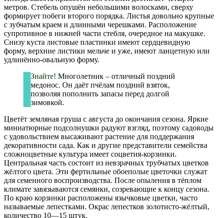
метров. Стебель опушён небольшими волосками, сверху
формирует побеги второго порядка. Листья довольно крупные
с зубчатым краем и длинными черешками. Расположение
супротивное в нижней части стебля, очередное на макушке.
Снизу куста листовые пластинки имеют сердцевидную
форму, верхние листики мельче и уже, имеют ланцетную или
удлинённо-овальную форму.
Знайте!
Многолетник – отличный поздний
медонос. Он даёт пчёлам поздний взяток,
позволяя пополнить запасы перед долгой
зимовкой.
Цветёт земляная груша с августа до окончания сезона. Яркие
миниатюрные подсолнушки радуют взгляд, поэтому садоводы
с удовольствием высаживают растение для поддержания
декоративности сада. Как и другие представители семейства
сложноцветные культура имеет соцветия-корзинки.
Центральная часть состоит из невзрачных трубчатых цветков
жёлтого цвета. Эти фертильные обоеполые цветочки служат
для семенного воспроизводства. После опыления в тёплом
климате завязываются семянки, созревающие к концу сезона.
По краю корзинки расположены язычковые цветки, часто
называемые лепестками. Окрас лепестков золотисто-жёлтый,
количество 10—15 штук.