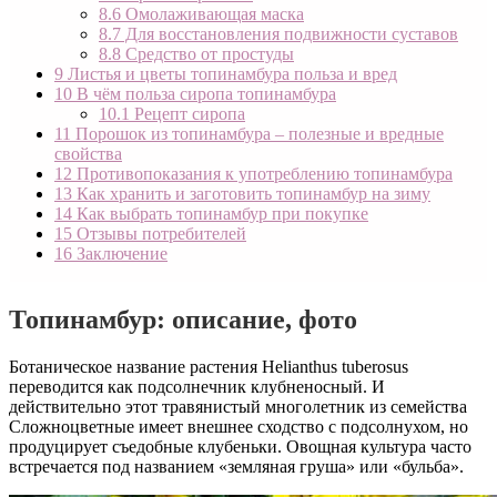
8.6
Омолаживающая маска
8.7
Для восстановления подвижности суставов
8.8
Средство от простуды
9
Листья и цветы топинамбура польза и вред
10
В чём польза сиропа топинамбура
10.1
Рецепт сиропа
11
Порошок из топинамбура – полезные и вредные
свойства
12
Противопоказания к употреблению топинамбура
13
Как хранить и заготовить топинамбур на зиму
14
Как выбрать топинамбур при покупке
15
Отзывы потребителей
16
Заключение
Топинамбур: описание, фото
Ботаническое название растения Helianthus tuberosus
переводится как подсолнечник клубненосный. И
действительно этот травянистый многолетник из семейства
Сложноцветные имеет внешнее сходство с подсолнухом, но
продуцирует съедобные клубеньки. Овощная культура часто
встречается под названием «земляная груша» или «бульба».