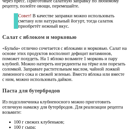
через пресс. Приготовьте салатную заправку по любимому
рецепту, полейте овощи, перемешайте.
Совет!
В качестве заправки можно использовать
сметану или натуральный йогурт, тогда салатик
приобретёт нежный вкус.
Салат с яблоком и морковью
«Бульба» отлично сочетается с яблоками и морковью. Салат на
основе этих продуктов восполнит дефицит витаминов,
поможет похудеть. На 1 яблоко возьмите 1 морковь и пару
клубней. Можно натереть ингредиенты на тёрке или порезать
соломкой. Заправьте растительным маслом, чайной ложкой
лимонного сока и свежей зеленью. Вместо яблока или вместе
с ним, можно использовать дайкон.
Паста для бутербродов
Из подсолнечника клубненосного можно приготовить
отличную намазку для бутербродов. Для реализации рецепта
возьмите:
100 г свежих клубеньков;
100 г сыра;