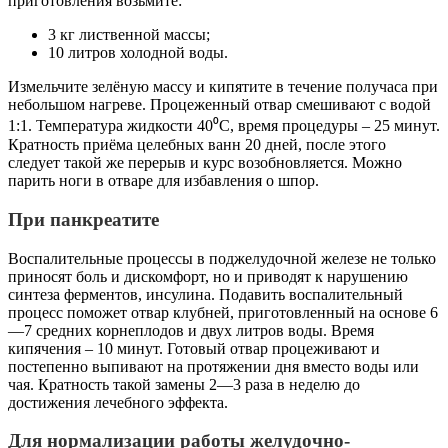
приготовления возьмите:
3 кг лиственной массы;
10 литров холодной воды.
Измельчите зелёную массу и кипятите в течение получаса при
небольшом нагреве. Процеженный отвар смешивают с водой
1:1. Температура жидкости 40⁰C, время процедуры – 25 минут.
Кратность приёма целебных ванн 20 дней, после этого
следует такой же перерыв и курс возобновляется. Можно
парить ноги в отваре для избавления о шпор.
При панкреатите
Воспалительные процессы в поджелудочной железе не только
приносят боль и дискомфорт, но и приводят к нарушению
синтеза ферментов, инсулина. Подавить воспалительный
процесс поможет отвар клубней, приготовленный на основе 6
—7 средних корнеплодов и двух литров воды. Время
кипячения – 10 минут. Готовый отвар процеживают и
постепенно выпивают на протяжении дня вместо воды или
чая. Кратность такой замены 2—3 раза в неделю до
достижения лечебного эффекта.
Для нормализации работы желудочно-