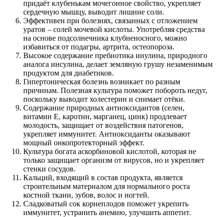
придаёт клубенькам мочегонное свойство, укрепляет
сердечную мышцу, выводит лишние соли.
Эффективен при болезнях, связанных с отложением
уратов – солей мочевой кислоты. Употребляя средства
на основе подсолнечника клубненосного, можно
избавиться от подагры, артрита, остеопороза.
Высокое содержание пребиотика инулина, природного
аналога инсулина, делает земляную грушу незаменимым
продуктом для диабетиков.
Гипертоническая болезнь возникает по разным
причинам. Полезная культура поможет побороть недуг,
поскольку выводит холестерин и снимает отёки.
Содержание природных антиоксидантов (селен,
витамин E, каротин, марганец, цинк) продлевает
молодость, защищает от воздействия патогенов,
укрепляет иммунитет. Антиоксиданты оказывают
мощный онкопротекторный эффект.
Культура богата аскорбиновой кислотой, которая не
только защищает организм от вирусов, но и укрепляет
стенки сосудов.
Кальций, входящий в состав продукта, является
строительным материалом для нормального роста
костной ткани, зубов, волос и ногтей.
Сладковатый сок корнеплодов поможет укрепить
иммунитет, устранить анемию, улучшить аппетит.