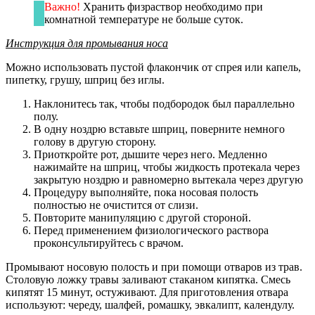
Важно!
Хранить физраствор необходимо при
комнатной температуре не больше суток.
Инструкция для промывания носа
Можно использовать пустой флакончик от спрея или капель,
пипетку, грушу, шприц без иглы.
Наклонитесь так, чтобы подбородок был параллельно
полу.
В одну ноздрю вставьте шприц, поверните немного
голову в другую сторону.
Приоткройте рот, дышите через него. Медленно
нажимайте на шприц, чтобы жидкость протекала через
закрытую ноздрю и равномерно вытекала через другую
Процедуру выполняйте, пока носовая полость
полностью не очистится от слизи.
Повторите манипуляцию с другой стороной.
Перед применением физиологического раствора
проконсультируйтесь с врачом.
Промывают носовую полость и при помощи отваров из трав.
Столовую ложку травы заливают стаканом кипятка. Смесь
кипятят 15 минут, остуживают. Для приготовления отвара
используют: череду, шалфей, ромашку, эвкалипт, календулу.