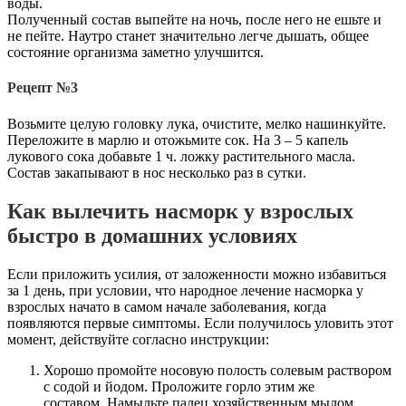
воды.
Полученный состав выпейте на ночь, после него не ешьте и
не пейте. Наутро станет значительно легче дышать, общее
состояние организма заметно улучшится.
Рецепт №3
Возьмите целую головку лука, очистите, мелко нашинкуйте.
Переложите в марлю и отожьмите сок. На 3 – 5 капель
лукового сока добавьте 1 ч. ложку растительного масла.
Состав закапывают в нос несколько раз в сутки.
Как вылечить насморк у взрослых
быстро в домашних условиях
Если приложить усилия, от заложенности можно избавиться
за 1 день, при условии, что народное лечение насморка у
взрослых начато в самом начале заболевания, когда
появляются первые симптомы. Если получилось уловить этот
момент, действуйте согласно инструкции:
Хорошо промойте носовую полость солевым раствором
с содой и йодом. Проложите горло этим же
составом. Намыльте палец хозяйственным мылом,