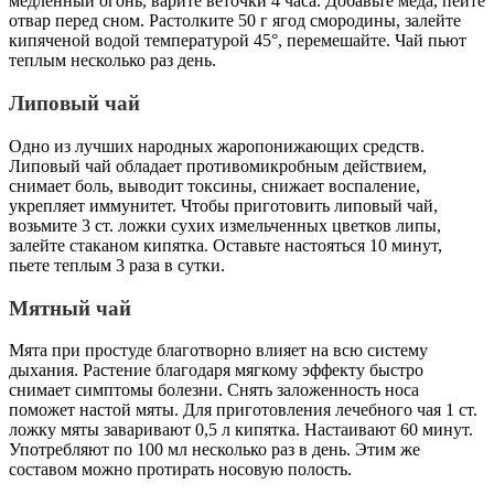
медленный огонь, варите веточки 4 часа. Добавьте меда, пейте
отвар перед сном. Растолките 50 г ягод смородины, залейте
кипяченой водой температурой 45°, перемешайте. Чай пьют
теплым несколько раз день.
Липовый чай
Одно из лучших народных жаропонижающих средств.
Липовый чай обладает противомикробным действием,
снимает боль, выводит токсины, снижает воспаление,
укрепляет иммунитет. Чтобы приготовить липовый чай,
возьмите 3 ст. ложки сухих измельченных цветков липы,
залейте стаканом кипятка. Оставьте настояться 10 минут,
пьете теплым 3 раза в сутки.
Мятный чай
Мята при простуде благотворно влияет на всю систему
дыхания. Растение благодаря мягкому эффекту быстро
снимает симптомы болезни. Снять заложенность носа
поможет настой мяты. Для приготовления лечебного чая 1 ст.
ложку мяты заваривают 0,5 л кипятка. Настаивают 60 минут.
Употребляют по 100 мл несколько раз в день. Этим же
составом можно протирать носовую полость.