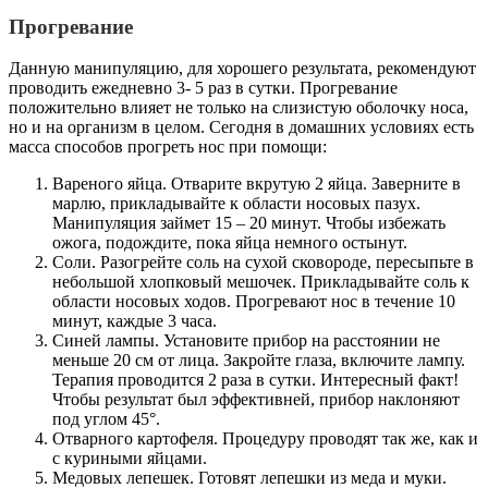
Прогревание
Данную манипуляцию, для хорошего результата, рекомендуют
проводить ежедневно 3- 5 раз в сутки. Прогревание
положительно влияет не только на слизистую оболочку носа,
но и на организм в целом. Сегодня в домашних условиях есть
масса способов прогреть нос при помощи:
Вареного яйца. Отварите вкрутую 2 яйца. Заверните в
марлю, прикладывайте к области носовых пазух.
Манипуляция займет 15 – 20 минут. Чтобы избежать
ожога, подождите, пока яйца немного остынут.
Соли. Разогрейте соль на сухой сковороде, пересыпьте в
небольшой хлопковый мешочек. Прикладывайте соль к
области носовых ходов. Прогревают нос в течение 10
минут, каждые 3 часа.
Синей лампы. Установите прибор на расстоянии не
меньше 20 см от лица. Закройте глаза, включите лампу.
Терапия проводится 2 раза в сутки. Интересный факт!
Чтобы результат был эффективней, прибор наклоняют
под углом 45°.
Отварного картофеля. Процедуру проводят так же, как и
с куриными яйцами.
Медовых лепешек. Готовят лепешки из меда и муки.