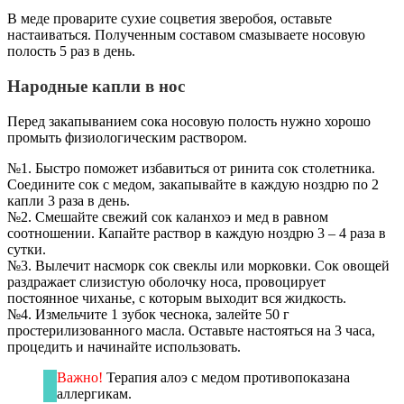
В меде проварите сухие соцветия зверобоя, оставьте
настаиваться. Полученным составом смазываете носовую
полость 5 раз в день.
Народные капли в нос
Перед закапыванием сока носовую полость нужно хорошо
промыть физиологическим раствором.
№1. Быстро поможет избавиться от ринита сок столетника.
Соедините сок с медом, закапывайте в каждую ноздрю по 2
капли 3 раза в день.
№2. Смешайте свежий сок каланхоэ и мед в равном
соотношении. Капайте раствор в каждую ноздрю 3 – 4 раза в
сутки.
№3. Вылечит насморк сок свеклы или морковки. Сок овощей
раздражает слизистую оболочку носа, провоцирует
постоянное чиханье, с которым выходит вся жидкость.
№4. Измельчите 1 зубок чеснока, залейте 50 г
простерилизованного масла. Оставьте настояться на 3 часа,
процедить и начинайте использовать.
Важно!
Терапия алоэ с медом противопоказана
аллергикам.