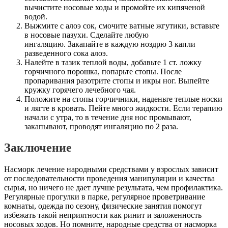
вычистите носовые ходы и промойте их кипяченой
водой.
Выжмите с алоэ сок, смочите ватные жгутики, вставьте
в носовые пазухи. Сделайте любую
ингаляцию. Закапайте в каждую ноздрю 3 капли
разведенного сока алоэ.
Налейте в тазик теплой воды, добавьте 1 ст. ложку
горчичного порошка, попарьте стопы. После
пропаривания разотрите стопы и икры ног. Выпейте
кружку горячего лечебного чая.
Положите на стопы горчичники, наденьте теплые носки
и лягте в кровать. Пейте много жидкости. Если терапию
начали с утра, то в течение дня нос промывают,
закапывают, проводят ингаляцию по 2 раза.
Заключение
Насморк лечение народными средствами у взрослых зависит
от последовательности проведения манипуляции и качества
сырья, но ничего не дает лучше результата, чем профилактика.
Регулярные прогулки в парке, регулярное проветривание
комнаты, одежда по сезону, физические занятия помогут
избежать такой неприятности как ринит и заложенность
носовых ходов. Но помните, народные средства от насморка