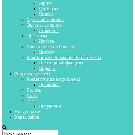
Герпес
Дерматит
Лишай
Мужское здоровье
Органы дыхания
Гайморит
Организм
Изжога
Урологические болезни
Цистит
Болезни костно-мышечной системы
Плантарный фасциит
Подагра
Рецепты красоты
Косметические проблемы
Целлюлит
Волосы
Лицо
Тело
Похудение
Натуропатия
Карта сайта