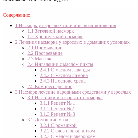
Содержание:
1
Насморк у взрослых причины возникновения
1.1
Затяжной насморк
1.2
Хронический насморк
2
Лечения насморка у взрослых в домашних условиях
2.1
Промывание
2.2
Прогревание
2.3
Массаж
2.4
Ингаляции с маслом пихты
2.4.1
С маслом лаванды
2.4.2
С маслом лимона
2.4.3
На основе хрена
2.5
Компресс для ног
3
Насморк лечение народными средствами у взрослых
3.1
Настойки и отвары от насморка
3.1.1
Рецепт № 1
3.1.2
Рецепт №2
3.1.3
Рецепт № 3
3.2
Домашние мази
3.2.1
С ромашкой
3.2.2
С алоэ и эвкалиптом
3.2.3
С медом и зверобоем