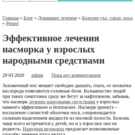
Главная
»
Блог
»
Домашнее лечение
»
Болезни уха, горла, носа
»
Ринит
Эффективное лечения
насморка у взрослых
народными средствами
29 03 2020
admin
Пока нет комментариев
Заложенный нос мешает свободно дышать, спать, от нехватки
кислорода появляются головные боли. Большинство людей
при таких симптомах сразу же бегут за нафтизином, забывая,
что насморк
лечение народными средствами
у взрослых
намного эффективнее и безопаснее. Насморк (ринит)—
воспаление слизистой оболочки носа, сопровождается
сильным выделением
жидкости из носовой полости. Болезнь
чаще всего встречается у детей, но и у взрослых оно не
редкость.
Народная медицина
предлагает всевозможные
способы лечения этого недуга.