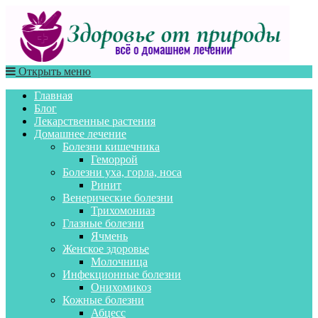
Открыть меню
Главная
Блог
Лекарственные растения
Домашнее лечение
Болезни кишечника
Геморрой
Болезни уха, горла, носа
Ринит
Венерические болезни
Трихомониаз
Глазные болезни
Ячмень
Женское здоровье
Молочница
Инфекционные болезни
Онихомикоз
Кожные болезни
Абцесс