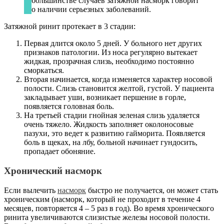
большинстве случаев затяжной насморк говорит
о наличии серьезных заболеваний.
Затяжной ринит протекает в 3 стадии:
Первая длится около 5 дней. У больного нет других
признаков патологии. Из носа регулярно вытекает
жидкая, прозрачная слизь, необходимо постоянно
сморкаться.
Вторая начинается, когда изменяется характер носовой
полости. Слизь становится желтой, густой. У пациента
закладывает уши, возникает першение в горле,
появляется головная боль.
На третьей стадии гнойная зеленая слизь удаляется
очень тяжело. Жидкость заполняет околоносовые
пазухи, это ведет к развитию гайморита. Появляется
боль в щеках, на лбу, больной начинает гундосить,
пропадает обоняние.
Хронический насморк
Если вылечить
насморк
быстро не получается, он может стать
хроническим (насморк, который не проходит в течение 4
месяцев, повторяется 4 – 5 раз в год). Во время хронического
ринита увеличиваются слизистые железы носовой полости.