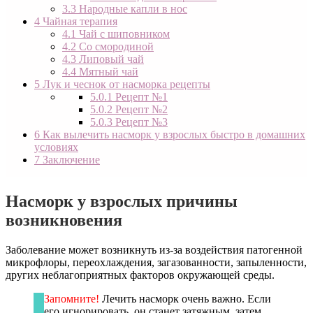
3.3
Народные капли в нос
4
Чайная терапия
4.1
Чай с шиповником
4.2
Со смородиной
4.3
Липовый чай
4.4
Мятный чай
5
Лук и чеснок от насморка рецепты
5.0.1
Рецепт №1
5.0.2
Рецепт №2
5.0.3
Рецепт №3
6
Как вылечить насморк у взрослых быстро в домашних
условиях
7
Заключение
Насморк у взрослых причины
возникновения
Заболевание может возникнуть из-за воздействия патогенной
микрофлоры, переохлаждения, загазованности, запыленности,
других неблагоприятных факторов окружающей среды.
Запомните!
Лечить насморк очень важно. Если
его игнорировать, он станет затяжным, затем