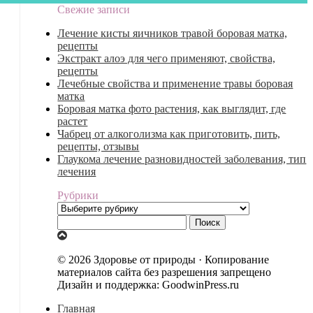
Свежие записи
Лечение кисты яичников травой боровая матка,
рецепты
Экстракт алоэ для чего применяют, свойства,
рецепты
Лечебные свойства и применение травы боровая
матка
Боровая матка фото растения, как выглядит, где
растет
Чабрец от алкоголизма как приготовить, пить,
рецепты, отзывы
Глаукома лечение разновидностей заболевания, тип
лечения
Рубрики
Рубрики
Найти:
© 2026 Здоровье от природы · Копирование
материалов сайта без разрешения запрещено
Дизайн и поддержка: GoodwinPress.ru
Главная