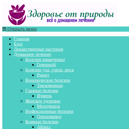
Открыть меню
Главная
Блог
Лекарственные растения
Домашнее лечение
Болезни кишечника
Геморрой
Болезни уха, горла, носа
Ринит
Венерические болезни
Трихомониаз
Глазные болезни
Ячмень
Женское здоровье
Молочница
Инфекционные болезни
Онихомикоз
Кожные болезни
Абцесс