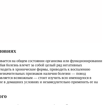
ловиях
зывается на общем состоянии организма или функционировании
бая болезнь влечет за собой целый ряд негативных
реходить в хронические формы, приводить к воспалению
 незначительных признаков наличия болезни — повод
дставляется возможным — стоит изучить всю имеющуюся в
ие в домашних условиях и незамедлительно применить ее на
ого