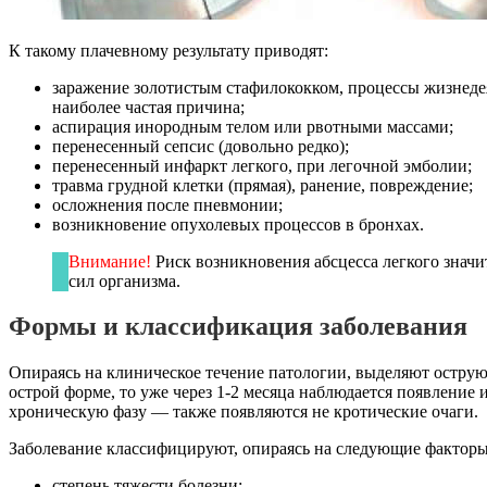
К такому плачевному результату приводят:
заражение золотистым стафилококком, процессы жизнед
наиболее частая причина;
аспирация инородным телом или рвотными массами;
перенесенный сепсис (довольно редко);
перенесенный инфаркт легкого, при легочной эмболии;
травма грудной клетки (прямая), ранение, повреждение;
осложнения после пневмонии;
возникновение опухолевых процессов в бронхах.
Внимание!
Риск возникновения абсцесса легкого значи
сил организма.
Формы и классификация заболевания
Опираясь на клиническое течение патологии, выделяют острую
острой форме, то уже через 1-2 месяца наблюдается появление 
хроническую фазу — также появляются не кротические очаги.
Заболевание классифицируют, опираясь на следующие факторы
степень тяжести болезни;