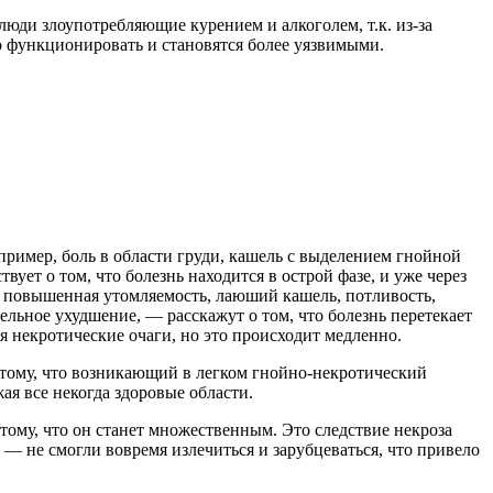
люди злоупотребляющие курением и алкоголем, т.к. из-за
о функционировать и становятся более уязвимыми.
апример, боль в области груди, кашель с выделением гнойной
ует о том, что болезнь находится в острой фазе, и уже через
т повышенная утомляемость, лаюший кашель, потливость,
тельное ухудшение, — расскажут о том, что болезнь перетекает
я некротические очаги, но это происходит медленно.
отому, что возникающий в легком гнойно-некротический
ая все некогда здоровые области.
 тому, что он станет множественным. Это следствие некроза
 — не смогли вовремя излечиться и зарубцеваться, что привело