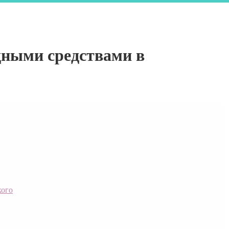
одными средствами в
кого