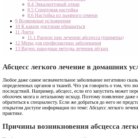
8.4
Эвкалиптовый отвар
8.5
Спиртовая настойка
8.6
Настойка из льняного семени
9
Возможные осложнения
10
К каким докторам обращаться
11
Диета
11.1
Рацион при лечении абсцесса (примеры)
12
Меры для профилактики заболевания
13
Видео: народные методы лечения лёгких
Абсцесс легкого лечение в домашних ус
Любое даже самое незначительное заболевание негативно ска
определенных органов и тканей. Что уж говорить о том, что лю
последствий. Например, абсцесс, если его запустить может пе
оболочек мозга и
летальному исходу. Поэтому появление даже
обратиться к специалисту. Если же добраться до него не пре
открытом доступе информации по теме: Абсцесс легкого лечен
практике.
Причины возникновения абсцесса легк