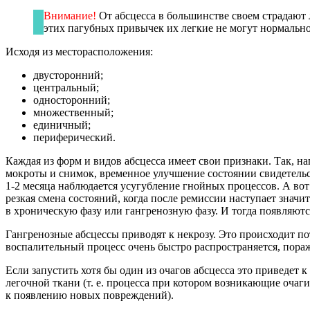
Внимание!
От абсцесса в большинстве своем страдают 
этих пагубных привычек их легкие не могут нормальн
Исходя из месторасположения:
двусторонний;
центральный;
односторонний;
множественный;
единичный;
периферический.
Каждая из форм и видов абсцесса имеет свои признаки. Так, н
мокроты и снимок, временное улучшение состоянии свидетельств
1-2 месяца наблюдается усугубление гнойных процессов. А во
резкая смена состояний, когда после ремиссии наступает значи
в хроническую фазу или гангренозную фазу. И тогда появляютс
Гангренозные абсцессы приводят к некрозу. Это происходит п
воспалительный процесс очень быстро распространяется, пораж
Если запустить хотя бы один из очагов абсцесса это приведет к
легочной ткани (т. е. процесса при котором возникающие очаги
к появлению новых повреждений).