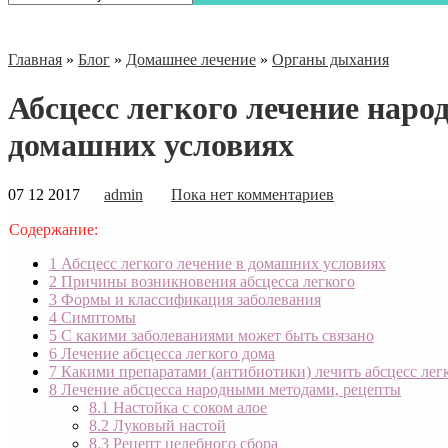
Главная
»
Блог
»
Домашнее лечение
»
Органы дыхания
Абсцесс легкого лечение нар
домашних условиях
07 12 2017
admin
Пока нет комментариев
Содержание:
1
Абсцесс легкого лечение в домашних условиях
2
Причины возникновения абсцесса легкого
3
Формы и классификация заболевания
4
Симптомы
5
С какими заболеваниями может быть связано
6
Лечение абсцесса легкого дома
7
Какими препаратами (антибиотики) лечить абсцесс лег
8
Лечение абсцесса народными методами, рецепты
8.1
Настойка с соком алое
8.2
Луковый настой
8.3
Рецепт целебного сбора