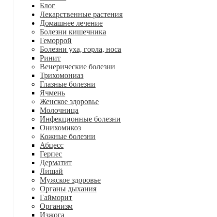
Блог
Лекарственные растения
Домашнее лечение
Болезни кишечника
Геморрой
Болезни уха, горла, носа
Ринит
Венерические болезни
Трихомониаз
Глазные болезни
Ячмень
Женское здоровье
Молочница
Инфекционные болезни
Онихомикоз
Кожные болезни
Абцесс
Герпес
Дерматит
Лишай
Мужское здоровье
Органы дыхания
Гайморит
Организм
Изжога