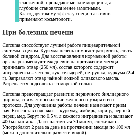
эластичной, пропадают мелкие морщины, а
глубокие становятся менее заметными.
Благодаря такому эффекту специю активно
применяют косметологи.
При болезнях печени
Curcuma способствует лучшей работе пищеварительной
системы в целом. Куркума печень помогает разгрузить, снять
болевой синдром. Для восстановления нормальной работы
органа рекомендуют ежедневно на протяжении месяца
принимать отвар (250 мл), состав которого содержит
ингредиенты – чеснок, лук, сельдерей, петрушка, куркума (2-4
г). Заправляют отвар чайной ложкой оливкового масла.
Разрешается подсолить его морской солью.
Curcuma предотвращает развитию первичного биллиарного
цирроза, снимает воспаление желчного пузыря и его
протоков. Для улучшения работы печени назначают прием
чая. Его состав содержит – куркуму, имбирь, корицу, черный
перец, мед. Берут по 0,5 ч. л каждого ингредиента и заливают
400 мл кипятка. Дают настояться 30 минут, сцеживают.
Употребляют 2 раза за день на протяжении месяца по 100 мл
(можно дополнительно развести водой).