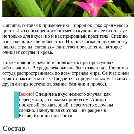
Curcuma, готовая к применению – порошок ярко-оранжевого
цвета. Из-за насыщенного пигмента кулинария ее использует
не только для вкуса, но и как природный краситель. Специю
изначально начали добывать в Индии. Согласно духовенству
народа страны, curcuma – единственное растение, которое
очищает сосуды и кровь.
Позже пряность начали использовать при простудных
заболеваниях. В средневековье она была завезена в Европу и
оттуда распространилась по всем странам мира. Сейчас о ней
знают практически все. Продается в продуктовых магазинах с
другими пряностями (гвоздика, базилик и прочее).
Важно!
Специя на вкус немного жгучая, как
перец чили, с горьким привкусом. Аромат –
приятный, характерный, перепутать с другим
сложно. Наилучшая curcuma – выращена в
Китае, Японии или Гаити.
Состав