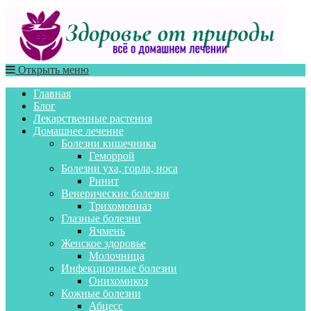
Открыть меню
Главная
Блог
Лекарственные растения
Домашнее лечение
Болезни кишечника
Геморрой
Болезни уха, горла, носа
Ринит
Венерические болезни
Трихомониаз
Глазные болезни
Ячмень
Женское здоровье
Молочница
Инфекционные болезни
Онихомикоз
Кожные болезни
Абцесс