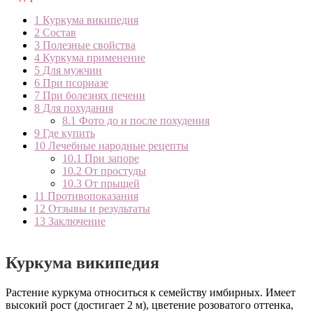
1
Куркума википедия
2
Состав
3
Полезные свойства
4
Куркума применение
5
Для мужчин
6
При псориазе
7
При болезнях печени
8
Для похудания
8.1
Фото до и после похудения
9
Где купить
10
Лечебные народные рецепты
10.1
При запоре
10.2
От простуды
10.3
От прыщей
11
Противопоказания
12
Отзывы и результаты
13
Заключение
Куркума википедия
Растение куркума относиться к семейству имбирных. Имеет
высокий рост (достигает 2 м), цветение розоватого оттенка,