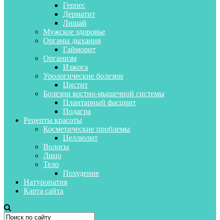
Герпес
Дерматит
Лишай
Мужское здоровье
Органы дыхания
Гайморит
Организм
Изжога
Урологические болезни
Цистит
Болезни костно-мышечной системы
Плантарный фасциит
Подагра
Рецепты красоты
Косметические проблемы
Целлюлит
Волосы
Лицо
Тело
Похудение
Натуропатия
Карта сайта