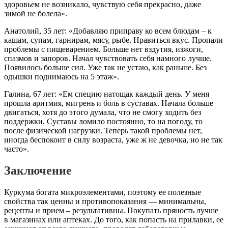
здоровьем не возникало, чувствую себя прекрасно, даже
зимой не болела».
Анатолий, 35 лет: «Добавляю приправу ко всем блюдам – к
кашам, супам, гарнирам, мясу, рыбе. Нравиться вкус. Пропали
проблемы с пищеварением. Больше нет вздутия, изжоги,
спазмов и запоров. Начал чувствовать себя намного лучше.
Появилось больше сил. Уже так не устаю, как раньше. Без
одышки поднимаюсь на 5 этаж».
Галина, 67 лет: «Ем специю натощак каждый день. У меня
прошла аритмия, мигрень и боль в суставах. Начала больше
двигаться, хотя до этого думала, что не смогу ходить без
поддержки. Суставы ломило постоянно, то на погоду, то
после физической нагрузки. Теперь такой проблемы нет,
иногда беспокоит в силу возраста, уже ж не девочка, но не так
часто».
Заключение
Куркума богата микроэлементами, поэтому ее полезные
свойства так ценны и противопоказания — минимальны,
рецепты и прием – результативны. Покупать пряность лучше
в магазинах или аптеках. До того, как попасть на прилавки, ее