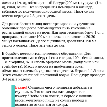
лимона (1 ч. л), обезжиренный йогурт (200 мл), куркума (1 ч.
л), киви, банан. Все ингредиенты помещают в блендер,
взбивают до получения однородной массы. Пьют смузи
вместо перекуса 2-3 раза за день.
Для расслабления мышц после тренировки и улучшения
обменных процессов рекомендуется пить коктейль на
растительной основе на ночь. Для приготовления берут 1 ст. л
приправы, заливают 100 мл кипятка, оставляют на 20-30
минут настаиваться. Далее сцеживают, добавляют 150 мл
теплого молока. Пьют за 2 часа до сна.
В борьбе с целлюлитом применяют обертывания. Для
приготовления смеси берут 1 ст. л специи, 100 г белой глины,
1 ч. л корицы, 8-10 капель эфирного масла (мандарина или
грейпфрута). Массу наносят на проблемные зоны,
обматывают пленкой, укрываются одеялом. Держат 1-1,5 часа.
Затем смывают теплой проточной водой. Процедуру проводят
3-4 раза в неделю.
Важно!
Слишком много приправы добавлять в
еду нельзя. Это может вызвать диарею или
изжогу. Чтобы была польза, в борьбе с лишним
весом желательно пищу не солить вообще и
полностью отказаться от сахара.