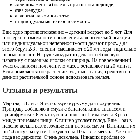
желчнокаменная болезнь при остром периоде;
язва желудка;
аллергия на компоненты;
индивидуальная непереносимость.
Еще одно противопоказание – детский возраст до 5 лет. Для
проверки возможности проявления аллергической реакции
или индивидуальной непереносимости делают пробу. Для
этого берут 2-3 г специи, смешивают с 20 мл воды, тщательно
перемешивают. На руке аккуратно делают небольшую
царапину с помощью иголки от шприца. На поврежденный
участок наносят полученную массу, оставляют на 20 минут.
Если появляется покраснение, зуд, высыпания, средство на
данной растительной основе использовать нельзя.
Отзывы и результаты
Марина, 18 лет: «Я использую куркуму для похудения.
Приправу добавляю в смузи с бананом, киви, ананасом и
грейпфрутом. Очень вкусно и полезно. Пила смузи 3 раза
между приемами пищи. Отлично утоляет голод. Еще 1 раз в
неделю делала разгрузочные дни на этих смузи. Выпивала их
по 5-6 штук за сутки. Похудела на 10 кг за 2 месяца. Уже пол
года вес держится. Очень довольна. Никаких проблем со