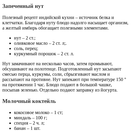
Запеченный нут
Полезный рецепт индийской кухни – источник белка и
клетчатки. Благодаря нуту блюдо надолго насыщает организм,
а желтый имбирь обогащает полезными элементами.
нут – 2 ст.;
оливковое масло – 2 ст. л;.
соль, перец;
куркумный порошок – 2 ст. л.
Нут замачивают на несколько часов, затем промывают,
обсушивают на полотенце. Подготовленный нут засыпают
смесью перца, куркумы, соли, сбрызгивают маслом и
рассыпают на противне. Нут запекают при температуре 150 °
на протяжении 1 час. Блюдо подают в большой чашке,
посыпав зеленью. Отдельно подают заправку из йогурта.
Молочный коктейль
кокосовое молоко – 1 ст;
миндаль – 100 г;
специя – 2 ч. л;
банан – 1 шт.