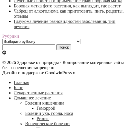
Лечебные свойства и применение травы боровая матка
Боровая матка фото растения, как выглядит, где растет
Чабрец от алкоголизма как приготовить, пить, рецепты,
отзывы
Глаукома лечение разновидностей заболевания, тип
лечения
Рубрики
Рубрики
Найти:
© 2026 Здоровье от природы · Копирование материалов сайта
без разрешения запрещено
Дизайн и поддержка: GoodwinPress.ru
Главная
Блог
Лекарственные растения
Домашнее лечение
Болезни кишечника
Геморрой
Болезни уха, горла, носа
Ринит
Венерические болезни