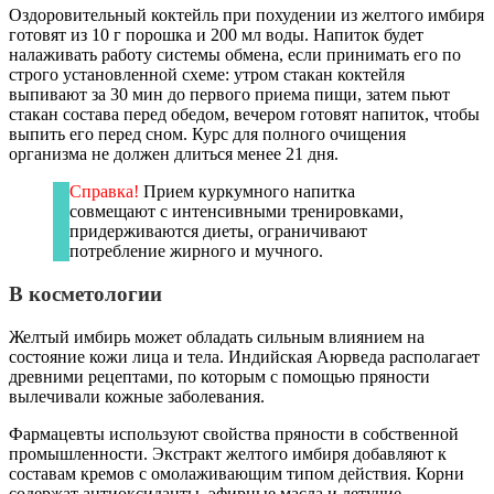
Оздоровительный коктейль при похудении из желтого имбиря
готовят из 10 г порошка и 200 мл воды. Напиток будет
налаживать работу системы обмена, если принимать его по
строго установленной схеме: утром стакан коктейля
выпивают за 30 мин до первого приема пищи, затем пьют
стакан состава перед обедом, вечером готовят напиток, чтобы
выпить его перед сном. Курс для полного очищения
организма не должен длиться менее 21 дня.
Справка!
Прием куркумного напитка
совмещают с интенсивными тренировками,
придерживаются диеты, ограничивают
потребление жирного и мучного.
В косметологии
Желтый имбирь может обладать сильным влиянием на
состояние кожи лица и тела. Индийская Аюрведа располагает
древними рецептами, по которым с помощью пряности
вылечивали кожные заболевания.
Фармацевты используют свойства пряности в собственной
промышленности. Экстракт желтого имбиря добавляют к
составам кремов с омолаживающим типом действия. Корни
содержат антиоксиданты, эфирные масла и летучие