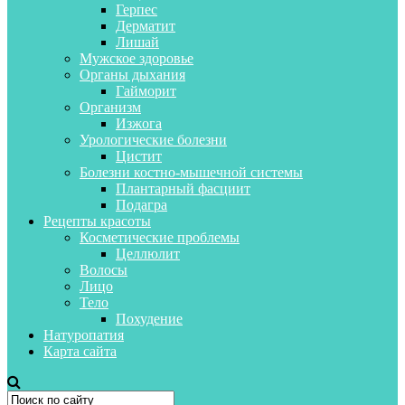
Герпес
Дерматит
Лишай
Мужское здоровье
Органы дыхания
Гайморит
Организм
Изжога
Урологические болезни
Цистит
Болезни костно-мышечной системы
Плантарный фасциит
Подагра
Рецепты красоты
Косметические проблемы
Целлюлит
Волосы
Лицо
Тело
Похудение
Натуропатия
Карта сайта