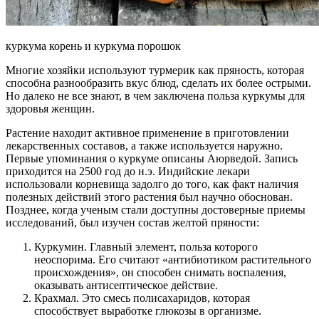
куркума корень и куркума порошок
Многие хозяйки используют турмерик как пряность, которая
способна разнообразить вкус блюд, сделать их более острыми.
Но далеко не все знают, в чем заключена польза куркумы для
здоровья женщин.
Растение находит активное применение в приготовлении
лекарственных составов, а также используется наружно.
Первые упоминания о куркуме описаны Аюрведой. Запись
приходится на 2500 год до н.э. Индийские лекари
использовали корневища задолго до того, как факт наличия
полезных действий этого растения был научно обоснован.
Позднее, когда ученым стали доступны достоверные приемы
исследований, был изучен состав желтой пряности:
Куркумин. Главный элемент, польза которого
неоспорима. Его считают «антибиотиком растительного
происхождения», он способен снимать воспаления,
оказывать антисептическое действие.
Крахмал. Это смесь полисахаридов, которая
способствует выработке глюкозы в организме.