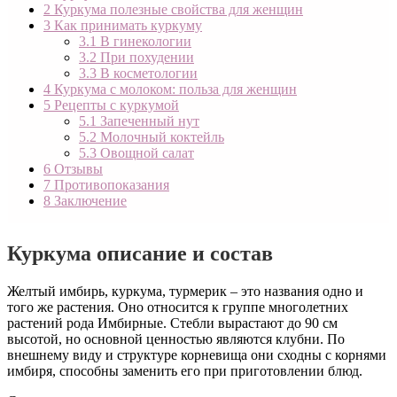
2
Куркума полезные свойства для женщин
3
Как принимать куркуму
3.1
В гинекологии
3.2
При похудении
3.3
В косметологии
4
Куркума с молоком: польза для женщин
5
Рецепты с куркумой
5.1
Запеченный нут
5.2
Молочный коктейль
5.3
Овощной салат
6
Отзывы
7
Противопоказания
8
Заключение
Куркума описание и состав
Желтый имбирь, куркума, турмерик – это названия одно и
того же растения. Оно относится к группе многолетних
растений рода Имбирные. Стебли вырастают до 90 см
высотой, но основной ценностью являются клубни. По
внешнему виду и структуре корневища они сходны с корнями
имбиря, способны заменить его при приготовлении блюд.