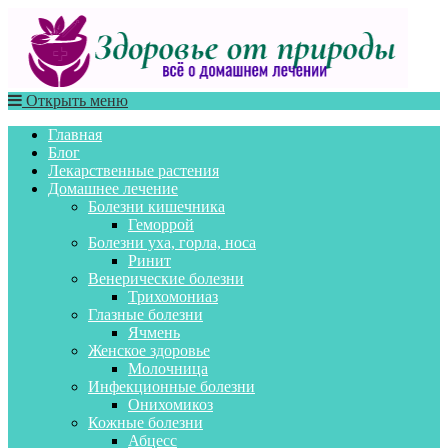
Открыть меню
Главная
Блог
Лекарственные растения
Домашнее лечение
Болезни кишечника
Геморрой
Болезни уха, горла, носа
Ринит
Венерические болезни
Трихомониаз
Глазные болезни
Ячмень
Женское здоровье
Молочница
Инфекционные болезни
Онихомикоз
Кожные болезни
Абцесс