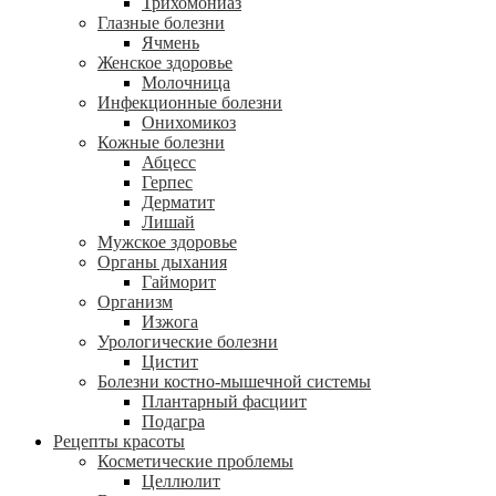
Трихомониаз
Глазные болезни
Ячмень
Женское здоровье
Молочница
Инфекционные болезни
Онихомикоз
Кожные болезни
Абцесс
Герпес
Дерматит
Лишай
Мужское здоровье
Органы дыхания
Гайморит
Организм
Изжога
Урологические болезни
Цистит
Болезни костно-мышечной системы
Плантарный фасциит
Подагра
Рецепты красоты
Косметические проблемы
Целлюлит