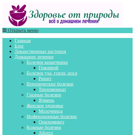
Открыть меню
Главная
Блог
Лекарственные растения
Домашнее лечение
Болезни кишечника
Геморрой
Болезни уха, горла, носа
Ринит
Венерические болезни
Трихомониаз
Глазные болезни
Ячмень
Женское здоровье
Молочница
Инфекционные болезни
Онихомикоз
Кожные болезни
Абцесс