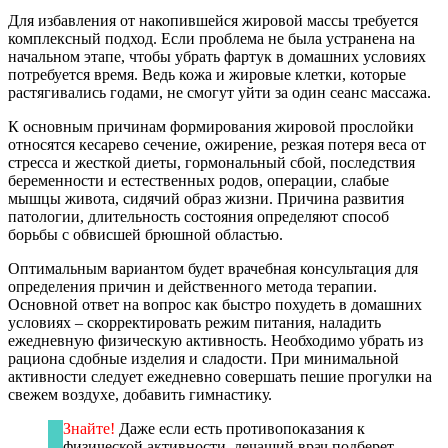
Для избавления от накопившейся жировой массы требуется
комплексный подход. Если проблема не была устранена на
начальном этапе, чтобы убрать фартук в домашних условиях
потребуется время. Ведь кожа и жировые клетки, которые
растягивались годами, не смогут уйти за один сеанс массажа.
К основным причинам формирования жировой прослойки
относятся кесарево сечение, ожирение, резкая потеря веса от
стресса и жесткой диеты, гормональный сбой, последствия
беременности и естественных родов, операции, слабые
мышцы живота, сидячий образ жизни. Причина развития
патологии, длительность состояния определяют способ
борьбы с обвисшей брюшной областью.
Оптимальным вариантом будет врачебная консультация для
определения причин и действенного метода терапии.
Основной ответ на вопрос как быстро похудеть в домашних
условиях – скорректировать режим питания, наладить
ежедневную физическую активность. Необходимо убрать из
рациона сдобные изделия и сладости. При минимальной
активности следует ежедневно совершать пешие прогулки на
свежем воздухе, добавить гимнастику.
Знайте!
Даже если есть противопоказания к
физической активности, лечащий врач подберет