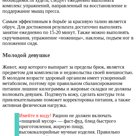
необходимости худеть, следует ежедневно выполнять
комплекс упражнений, направленный на восстановление и
поддержание мышц пресса.
Самым эффективным в борьбе за красивую талию является
обруч. Для достижения результата достаточно выполнять
занятие ежедневно по 15-20 минут. Также можно выполнять
скручивания, упражнение «ножницы», наклоны, подъем ног в
положении сидя.
Молодой девушке
Живот, жир которого выпирает за пределы брюк, является
предметом для комплексов и недовольства своей внешностью.
В молодом возрасте здоровый организм имеет ускоренный
метаболизм, поэтому при правильном сбалансированном
питании лишние килограммы и жировые складки не должны
волновать девушек. Подтянуть кожу, сделать контуры тела
привлекательными поможет корректировка питания, а также
активная физическая нагрузка.
Имейте в виду!
Рацион не должен включать
«пищевой мусор» — фаст-фуд, блюд быстрого
приготовления, жирную пищу,
высококалорийные мучные изделия. Правильно