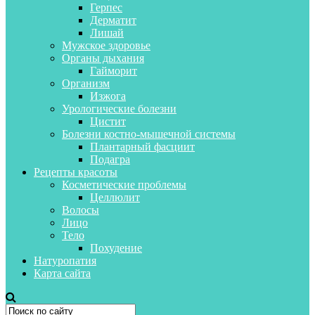
Герпес
Дерматит
Лишай
Мужское здоровье
Органы дыхания
Гайморит
Организм
Изжога
Урологические болезни
Цистит
Болезни костно-мышечной системы
Плантарный фасциит
Подагра
Рецепты красоты
Косметические проблемы
Целлюлит
Волосы
Лицо
Тело
Похудение
Натуропатия
Карта сайта