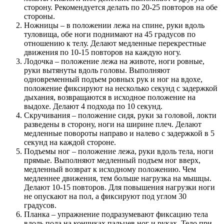
сторону. Рекомендуется делать по 20-25 повторов на обе
стороны.
Ножницы – в положении лежа на спине, руки вдоль
туловища, обе ноги поднимают на 45 градусов по
отношению к телу. Делают медленные перекрестные
движения по 10-15 повторов на каждую ногу.
Лодочка – положение лежа на животе, ноги ровные,
руки вытянуты вдоль головы. Выполняют
одновременный подъем ровных рук и ног на вдохе,
положение фиксируют на несколько секунд с задержкой
дыхания, возвращаются в исходное положение на
выдохе. Делают 4 подхода по 10 секунд.
Скручивания – положение сидя, руки за головой, локти
разведены в сторону, ноги на ширине плеч. Делают
медленные повороты направо и налево с задержкой в 5
секунд на каждой стороне.
Подъемы ног – положение лежа, руки вдоль тела, ноги
прямые. Выполняют медленный подъем ног вверх,
медленный возврат к исходному положению. Чем
медленнее движения, тем больше нагрузка на мышцы.
Делают 10-15 повторов. Для повышения нагрузки ноги
не опускают на пол, а фиксируют под углом 30
градусов.
Планка – упражнение подразумевают фиксацию тела
вдоль пола на кончиках пальцев ног и руках. Тело при