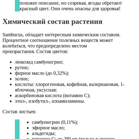
похожее описание, но созревая, ягоды обретают
красный цвет. Они очень опасны для здоровья!
Химический состав растения
Sambucus, обладает интересным химическим составом.
Процентное соотношение полезных веществ может
колебаться, что предопределено местом
произрастания. Состав цветов:
люкозид самбунигрин;
рутин;
фирное масло (до 0,32%);
холин;
кислоты: хлорогеновая, кофейная, валериановая, 1-
яблочная, уксусная;
аскорбиновая кислота (витамин С);
этил-, изобутил-, изоамиламины.
Состав листьев:
самбунигрин (0,11%);
эфирное масло;
альдегиды;
витамин С: до 280 мг (только в свежих