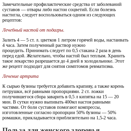
Замечательные профилактические средства от заболеваний
суставов — отвары либо настои соцветий. Если болезнь
настигла, следует воспользоваться одним из следующих
рецептов:
Лечебный настой от подагры.
Залить 4 — 5 ст. л. цветков 1 литром горячей воды, настаивать
4 часа. Затем полученный раствор нужно
процедить. Принимать следует по 0,5 стакана 2 раза в день
перед едой. Желательно, чтобы настой был теплым. Хранить
такое лекарство разрешается до 4 дней в холодильнике. Этот
же рецепт подходит для снятия симптомов ревматизма.
Лечение артрита
К сырью бузины требуется добавить крапиву, а также корень
петрушки, всё равными пропорциями. 2 ст. ложки
получившегося сбора заварить в 0,5 л кипятка на 15 — 20
мин. В сутки нужно выпивать 400мл настоя равными
частями. От боли суставов помогают компрессы,
изготовленные согласно пропорции 50% бузины — 50%
ромашки, прикладывается приблизительно на 1,5-2 часа.
Польза для женского здоровья