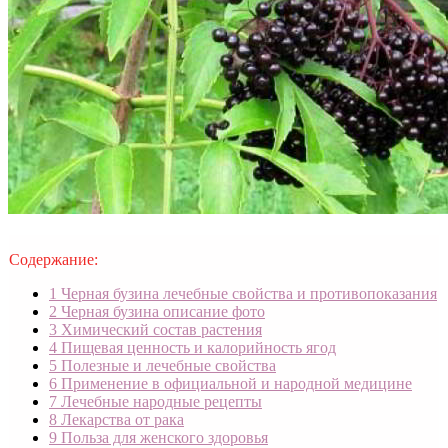
Содержание:
1
Черная бузина лечебные свойства и противопоказания
2
Черная бузина описание фото
3
Химический состав растения
4
Пищевая ценность и калорийность ягод
5
Полезные и лечебные свойства
6
Применение в официальной и народной медицине
7
Лечебные народные рецепты
8
Лекарства от рака
9
Польза для женского здоровья