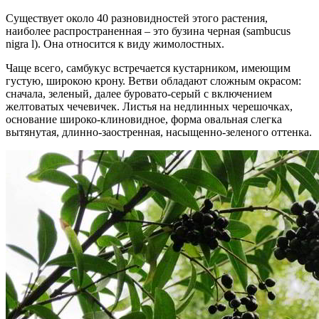
Существует около 40 разновидностей этого растения,
наиболее распространенная – это бузина черная (sambucus
nigra l). Она относится к виду жимолостных.
Чаще всего, самбукус встречается кустарником, имеющим
густую, широкою крону. Ветви обладают сложным окрасом:
сначала, зеленый, далее буровато-серый с включением
желтоватых чечевичек. Листья на недлинных черешочках,
основание широко-клиновидное, форма овальная слегка
вытянутая, длинно-заостренная, насыщенно-зеленого оттенка.