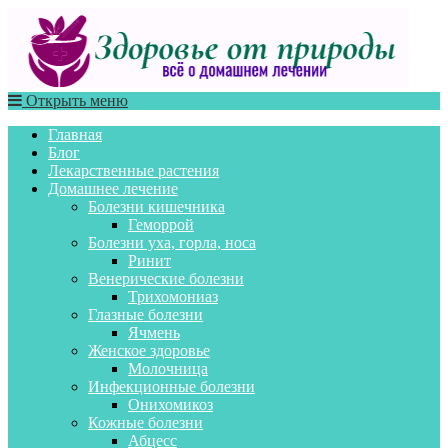
Открыть меню
Главная
Блог
Лекарственные растения
Домашнее лечение
Болезни кишечника
Геморрой
Болезни уха, горла, носа
Ринит
Венерические болезни
Трихомониаз
Глазные болезни
Ячмень
Женское здоровье
Молочница
Инфекционные болезни
Онихомикоз
Кожные болезни
Абцесс