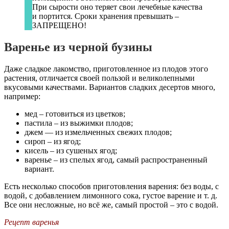
При сырости оно теряет свои лечебные качества
и портится. Сроки хранения превышать –
ЗАПРЕЩЕНО!
Варенье из черной бузины
Даже сладкое лакомство, приготовленное из плодов этого
растения, отличается своей пользой и великолепными
вкусовыми качествами. Вариантов сладких десертов много,
например:
мед – готовиться из цветков;
пастила – из выжимки плодов;
джем — из измельченных свежих плодов;
сироп – из ягод;
кисель – из сушеных ягод;
варенье – из спелых ягод, самый распространенный
вариант.
Есть несколько способов приготовления варения: без воды, с
водой, с добавлением лимонного сока, густое варение и т. д.
Все они несложные, но всё же, самый простой – это с водой.
Рецепт варенья