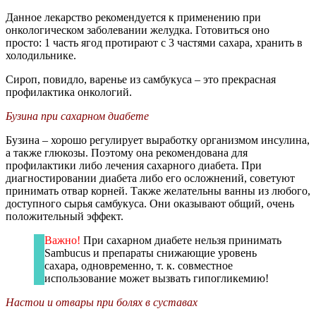
Данное лекарство рекомендуется к применению при
онкологическом заболевании желудка. Готовиться оно
просто: 1 часть ягод протирают с 3 частями сахара, хранить в
холодильнике.
Сироп, повидло, варенье из самбукуса – это прекрасная
профилактика онкологий.
Бузина при сахарном диабете
Бузина – хорошо регулирует выработку организмом инсулина,
а также глюкозы. Поэтому она рекомендована для
профилактики либо лечения сахарного диабета. При
диагностировании диабета либо его осложнений, советуют
принимать отвар корней. Также желательны ванны из любого,
доступного сырья самбукуса. Они оказывают общий, очень
положительный эффект.
Важно!
При сахарном диабете нельзя принимать
Sambucus и препараты снижающие уровень
сахара, одновременно, т. к. совместное
использование может вызвать гипогликемию!
Настои и отвары при болях в суставах