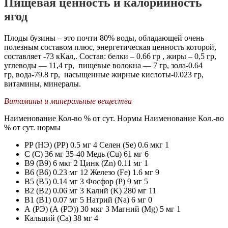
Пищевая ценность и калорийность
ягод
Плоды бузины – это почти 80% воды, обладающей очень
полезным составом плюс, энергетическая ценность которой,
составляет -73 кКал,. Состав: белки – 0.66 гр , жиры – 0,5 гр,
углеводы — 11,4 гр, пищевые волокна — 7 гр, зола-0.64
гр, вода-79.8 гр, насыщенные жирные кислоты-0.023 гр,
витамины, минералы.
Витамины и минеральные вещества
Наименование Кол-во % от сут. Нормы Наименование Кол.-во
% от сут. нормы
PP (НЭ) (PP) 0.5 мг 4 Селен (Se) 0.6 мкг 1
С (C) 36 мг 35-40 Медь (Cu) 61 мг 6
В9 (В9) 6 мкг 2 Цинк (Zn) 0.11 мг 1
В6 (В6) 0.23 мг 12 Железо (Fe) 1.6 мг 9
В5 (В5) 0.14 мг 3 Фосфор (P) 9 мг 5
В2 (В2) 0.06 мг 3 Калий (K) 280 мг 11
В1 (В1) 0.07 мг 5 Натрий (Na) 6 мг 0
А (РЭ) (А (РЭ)) 30 мкг 3 Магний (Mg) 5 мг 1
Кальций (Ca) 38 мг 4