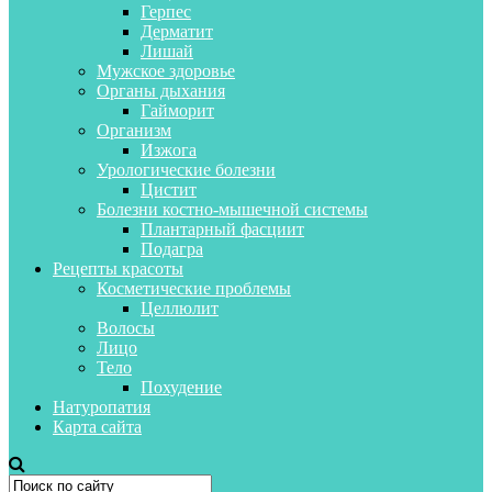
Герпес
Дерматит
Лишай
Мужское здоровье
Органы дыхания
Гайморит
Организм
Изжога
Урологические болезни
Цистит
Болезни костно-мышечной системы
Плантарный фасциит
Подагра
Рецепты красоты
Косметические проблемы
Целлюлит
Волосы
Лицо
Тело
Похудение
Натуропатия
Карта сайта