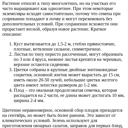
Растение относят к типу многолетних, но на участках его
часто выращивают как однолетнее. При этом некоторые
экземпляры всходят самостоятельно, потому что семена при
созревании попадают в почву и могут перезимовать без
дополнительных условий. При сохранении всхожести они
прорастают весной, образуя новое растение. Краткое
описание:
Куст вытягивается до 1,5-2 м, стебли прямостоячие,
плотные, ветвление сильное, симметричное.
Листья по типу перисто рассеченные, могут образовать
по 3 или 4 яруса, нижние листья крепятся на черешках,
верхние остаются сидячими.
Цветки собраны в крупные двойные зонтиковидные
соцветия, основной зонтик может вырастать до 15 см,
иметь около 20-50 лучей, небольшие цветки желтого
цвета имеют лепестки размером до 1-2 мм.
Плод – это овальная продолговатая семечка, которая
распадается на 2 части, ее длина может достигать 10 мм,
ширина 2-4 мм.
Цветение неравномерное, основной сбор плодов приходится
на сентябрь, но может быть более ранним. Это зависит от
климатических условий. Зелень используют для
приготовления овощных салатов, заправок для первых блюд,