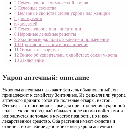
2
Семена укропа: химический состав
3
Лечебные свойства
4
Целебные свойства семян укропа для женщин
5
Для мужчин
6
Для детей
7
Семена укропа при гипертонии
8
Народные лечебные рецепты
9
Укропная вода: приготовление и применение
10
Противопоказания и ограничения
11
Отзывы на форумах
12
Видео об удивительных свойствах семян укропа
13
Заключение
Укроп аптечный: описание
Укропом аптечным называют фенхель обыкновенный, он
принадлежит к семейству Зонтичные. Из фенхеля или укропа
аптечного принято готовить полезные отвары, настои.
Фенхель – это основное сырье для приготовления «укропной
воды». Укроп огородный обладает полезными свойствами и
используется не только в качестве пряности, но и как
лекарственное средство. Оба растения имеют сходства и
отличия, но лечебное действие семян укропа аптечного