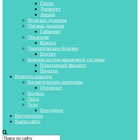
Герпес
Дерматит
Лишай
Мужское здоровье
Органы дыхания
Гайморит
Организм
Изжога
Урологические болезни
Цистит
Болезни костно-мышечной системы
Плантарный фасциит
Подагра
Рецепты красоты
Косметические проблемы
Целлюлит
Волосы
Лицо
Тело
Похудение
Натуропатия
Карта сайта