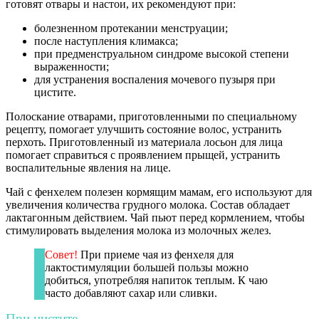
готовят отвары и настои, их рекомендуют при:
болезненном протекании менструации;
после наступления климакса;
при предменструальном синдроме высокой степени
выраженности;
для устранения воспаления мочевого пузыря при
цистите.
Полоскание отварами, приготовленными по специальному
рецепту, помогает улучшить состояние волос, устранить
перхоть. Приготовленный из материала лосьон для лица
помогает справиться с проявлением прыщей, устранить
воспалительные явления на лице.
Чай с фенхелем полезен кормящим мамам, его используют для
увеличения количества грудного молока. Состав обладает
лактагонным действием. Чай пьют перед кормлением, чтобы
стимулировать выделения молока из молочных желез.
Совет!
При приеме чая из фенхеля для
лактостимуляции большей пользы можно
добиться, употребляя напиток теплым. К чаю
часто добавляют сахар или сливки.
При цистите