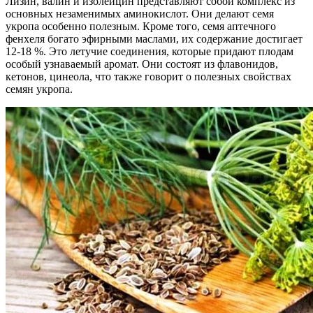
Лизин, валин и изолейцин представляют собой комплекс из
основных незаменимых аминокислот. Они делают семя
укропа особенно полезным. Кроме того, семя аптечного
фенхеля богато эфирными маслами, их содержание достигает
12-18 %. Это летучие соединения, которые придают плодам
особый узнаваемый аромат. Они состоят из флавонидов,
кетонов, цинеола, что также говорит о полезных свойствах
семян укропа.