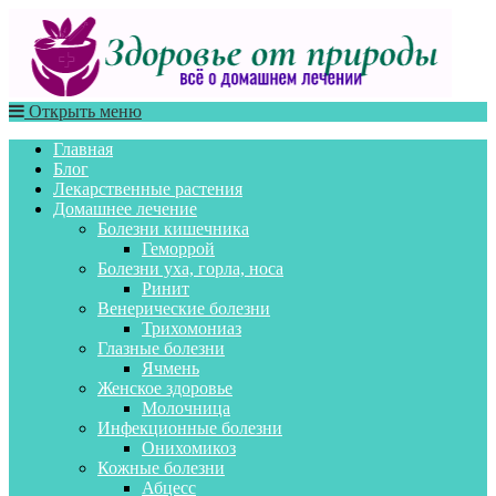
Открыть меню
Главная
Блог
Лекарственные растения
Домашнее лечение
Болезни кишечника
Геморрой
Болезни уха, горла, носа
Ринит
Венерические болезни
Трихомониаз
Глазные болезни
Ячмень
Женское здоровье
Молочница
Инфекционные болезни
Онихомикоз
Кожные болезни
Абцесс