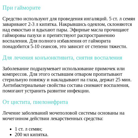
При гайморите
Средство используют для проведения ингаляций. 5 ст. л семян
заваривают 2-3 л кипятка. Накрывшись одеялом, склоняются
над емкостью и вдыхают пары. Эфирные масла прочищают
гайморовы пазухи и препятствуют распространению
воспаления. Для полного избавления от гайморита
понадобится 5-10 сеансов, это зависит от степени тяжести.
Для лечения конъюнктивита, снятия воспаления
Заболевание подразумевает использование примочек или
компрессов. Для этого остывшим отваром пропитывают
стерильную повязку и накладывают на глаза, держат 25 мин.
Антибактериальные свойства состава снимают воспаления,
помогают устранить развитие инфекции.
От цистита, пиелонефрита
Лечение заболеваний мочеполовой системы основаны на
мочегонном действии лекарственных средства:
1 ст. л семян;
200 мл кипятка.