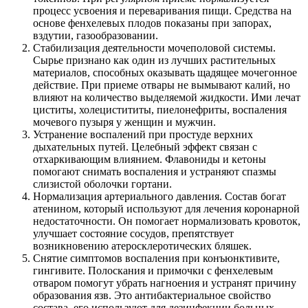
процесс усвоения и переваривания пищи. Средства на
основе фенхелевых плодов показаны при запорах,
вздутии, газообразовании.
Стабилизация деятельности мочеполовой системы.
Сырье признано как один из лучших растительных
материалов, способных оказывать щадящее мочегонное
действие. При приеме отвары не вымывают калий, но
влияют на количество выделяемой жидкости. Ими лечат
циститы, холецистититы, пиелонефриты, воспаления
мочевого пузыря у женщин и мужчин.
Устранение воспалений при простуде верхних
дыхательных путей. Целебный эффект связан с
отхаркивающим влиянием. Флавониды и кетоны
помогают снимать воспаления и устраняют спазмы
слизистой оболочки гортани.
Нормализация артериального давления. Состав богат
атенином, который используют для лечения коронарной
недостаточности. Он помогает нормализовать кровоток,
улучшает состояние сосудов, препятствует
возникновению атеросклеротических бляшек.
Снятие симптомов воспаления при конъюнктивите,
гингивите. Полоскания и примочки с фенхелевым
отваром помогут убрать нагноения и устранят причину
образования язв. Это антибактериальное свойство
состава, его используют для дезинфекции больных