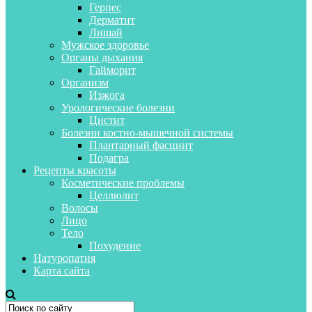
Герпес
Дерматит
Лишай
Мужское здоровье
Органы дыхания
Гайморит
Организм
Изжога
Урологические болезни
Цистит
Болезни костно-мышечной системы
Плантарный фасциит
Подагра
Рецепты красоты
Косметические проблемы
Целлюлит
Волосы
Лицо
Тело
Похудение
Натуропатия
Карта сайта