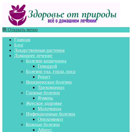
Открыть меню
Главная
Блог
Лекарственные растения
Домашнее лечение
Болезни кишечника
Геморрой
Болезни уха, горла, носа
Ринит
Венерические болезни
Трихомониаз
Глазные болезни
Ячмень
Женское здоровье
Молочница
Инфекционные болезни
Онихомикоз
Кожные болезни
Абцесс