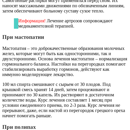
Самогонные растирки могут применяться перед сном. Их
наносят массажными движениями по обозначенным линиям,
затем обеспечивают больному суставу сухое тепло.
Информация!
Лечение артрозов сопровождают
медикаментозной терапией.
При мастопатии
Мастопатия – это доброкачественные образования молочных
желез, которые могут быть как односторонними, так и
двухсторонними. Основа лечения мастопатии – нормализация
гормонального баланса. Настойки на перегородках помогают
стабилизировать выработку гормонов, действуют как
иммунно моделирующее лекарство.
100 мл спирта смешивают с сырьем от 30 плодов. Под
крышкой смесь хранят 14 дней, затем процеживают и
принимают по 30 капель. Их растворяют в достаточном
количестве воды. Курс лечения составляет 1 месяц при
условии ежедневного приема, по 2-3 раза. Курс лечения не
прерывают, даже, если настой из перегородок грецкого ореха
начнет помогать раньше.
При полипах