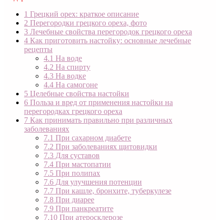
1
Грецкий орех: краткое описание
2
Перегородки грецкого ореха, фото
3
Лечебные свойства перегородок грецкого ореха
4
Как приготовить настойку: основные лечебные
рецепты
4.1
На воде
4.2
На спирту
4.3
На водке
4.4
На самогоне
5
Целебные свойства настойки
6
Польза и вред от применения настойки на
перегородках грецкого ореха
7
Как принимать правильно при различных
заболеваниях
7.1
При сахарном диабете
7.2
При заболеваниях щитовидки
7.3
Для суставов
7.4
При мастопатии
7.5
При полипах
7.6
Для улучшения потенции
7.7
При кашле, бронхите, туберкулезе
7.8
При диарее
7.9
При панкреатите
7.10
При атеросклерозе