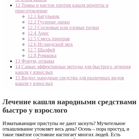
12
Травы и настои против кашля рецепты и
приготовление
12.1
Багульник
12.2
Гусиные лапки
12.3
Сосновые или еловые почки
12.4
Анис
12.5
Смесь приправ
12.6
Исландский мох
12.7
Шалфей
12.8
Ромашка
13
Форум, отзывы
14
Самые эффективные методы для быстрого лечения
кашля у взрослых
15
Видео: народные средства для различных видов
кашля у взрослых
Лечение кашля народными средствами
быстро у взрослого
Изматывающие приступы не дают заснуть? Мучительное
откашливание утомляет весь день? Осень – пора простуд, и
такое тяжёлое состояние настигает многих людей. Есть