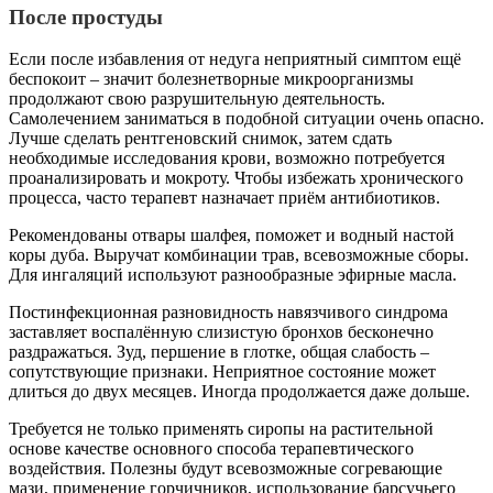
После простуды
Если после избавления от недуга неприятный симптом ещё
беспокоит – значит болезнетворные микроорганизмы
продолжают свою разрушительную деятельность.
Самолечением заниматься в подобной ситуации очень опасно.
Лучше сделать рентгеновский снимок, затем сдать
необходимые исследования крови, возможно потребуется
проанализировать и мокроту. Чтобы избежать хронического
процесса, часто терапевт назначает приём антибиотиков.
Рекомендованы отвары шалфея, поможет и водный настой
коры дуба. Выручат комбинации трав, всевозможные сборы.
Для ингаляций используют разнообразные эфирные масла.
Постинфекционная разновидность навязчивого синдрома
заставляет воспалённую слизистую бронхов бесконечно
раздражаться. Зуд, першение в глотке, общая слабость –
сопутствующие признаки. Неприятное состояние может
длиться до двух месяцев. Иногда продолжается даже дольше.
Требуется не только применять сиропы на растительной
основе качестве основного способа терапевтического
воздействия. Полезны будут всевозможные согревающие
мази, применение горчичников, использование барсучьего