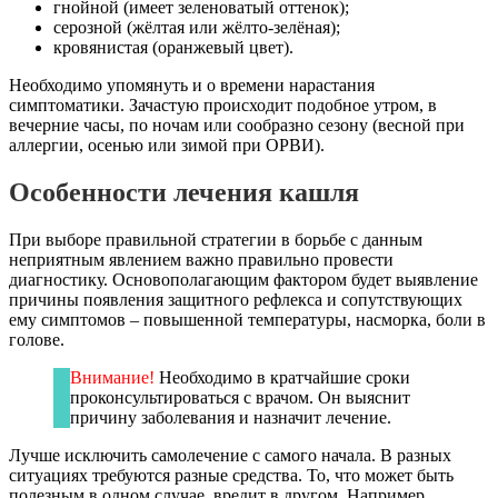
гнойной (имеет зеленоватый оттенок);
серозной (жёлтая или жёлто-зелёная);
кровянистая (оранжевый цвет).
Необходимо упомянуть и о времени нарастания
симптоматики. Зачастую происходит подобное утром, в
вечерние часы, по ночам или сообразно сезону (весной при
аллергии, осенью или зимой при ОРВИ).
Особенности лечения кашля
При выборе правильной стратегии в борьбе с данным
неприятным явлением важно правильно провести
диагностику. Основополагающим фактором будет выявление
причины появления защитного рефлекса и сопутствующих
ему симптомов – повышенной температуры, насморка, боли в
голове.
Внимание!
Необходимо в кратчайшие сроки
проконсультироваться с врачом. Он выяснит
причину заболевания и назначит лечение.
Лучше исключить самолечение с самого начала. В разных
ситуациях требуются разные средства. То, что может быть
полезным в одном случае, вредит в другом. Например,