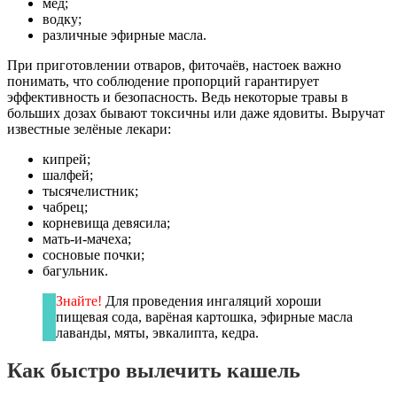
мёд;
водку;
различные эфирные масла.
При приготовлении отваров, фиточаёв, настоек важно
понимать, что соблюдение пропорций гарантирует
эффективность и безопасность. Ведь некоторые травы в
больших дозах бывают токсичны или даже ядовиты. Выручат
известные зелёные лекари:
кипрей;
шалфей;
тысячелистник;
чабрец;
корневища девясила;
мать-и-мачеха;
сосновые почки;
багульник.
Знайте!
Для проведения ингаляций хороши
пищевая сода, варёная картошка, эфирные масла
лаванды, мяты, эвкалипта, кедра.
Как быстро вылечить кашель