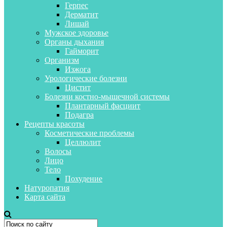
Герпес
Дерматит
Лишай
Мужское здоровье
Органы дыхания
Гайморит
Организм
Изжога
Урологические болезни
Цистит
Болезни костно-мышечной системы
Плантарный фасциит
Подагра
Рецепты красоты
Косметические проблемы
Целлюлит
Волосы
Лицо
Тело
Похудение
Натуропатия
Карта сайта