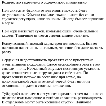
Количество выделяемого содержимого минимально.
При синусите, фарингите или рините мокрота будет
отсутствовать. Обычно тяжёлое откашливание без слизи
случается регулярно, чаще по ночам. Иногда бывает першение
в горле.
При кори настигает сухой, изматывающий, очень сильный
кашель. Типичным является стремительное развитие.
Конвульсивный, звонкий характерен для коклюша. Бывает
настолько навязчивым и сильным, что способен даже вызвать
рвоту.
Сердечная недостаточность проявляет своё присутствие
мучительными подходами. Самое неспокойное время в этом
смысле – ночь. Несчастный ощущает постоянную усталость –
даже незначительные нагрузки дают о себе знать. По
проявлениям похоже на состояние при астме, но
дополнительной отличительной чертой будет наличие
откашливания даже в стоячем положении.
Туберкулёз начинается с «сухого» варианта, затем начинаются
не менее изматывающие и тяжёлая «влажная» разновидность.
В отделяемом могут быть кровяные сгустки. Наиболее