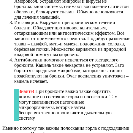
Амброксол. Устраняют микробы и вирусы из
бронхиальной системы, снимают воспаление слизистой
оболочки, блокируют спазмы. Обычно используются
для лечения малышей.
Ингаляции. Выручают при хроническом течении
болезни. Обладают противовоспалительным,
отхаркивающим или антисептическим эффектом. Всё
зависит от применяемого средства. Подойдут различные
травы – шалфей, мать-и мачеха, подорожник, солодка,
берёзовые почки. Множество вариантов из природной
кладовой помогут выздороветь.
Антибиотики помогают исцелиться от застарелого
бронхита. Кашель такие лекарства не устраняют. Зато
борются с вредными микробами, которые негативно
воздействуют на бронхи. Очаг воспаления уничтожен –
кашель исчезает.
Знайте!
При бронхите важно также обратить
внимание на состояние горла и носоглотки. Там
могут скапливаться патогенные
микроорганизмы, которые затем
беспрепятственно проникают в дыхательную
систему.
Именно поэтому так важны полоскания горла с подходящими