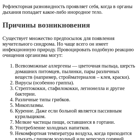
Рефлекторная разновидность проявляет себя, когда в органы
дыхания попадает какое-либо инородное тело.
Причины возникновения
Существует множество предпосылок для появления
мучительного синдрома. Но чаще всего он имеет
инфекционную природу. Провоцировать подобную реакцию
очищения организма могут:
Всевозможные аллергены — цветочная пыльца, шерсть
домашних питомцев, пылинки, пары различных
веществ (например, стройматериалов – клея, краски).
Вирусы (особенно гриппа).
Стрептококки, стафилококки, легионелла и другие
бактерии.
Различные типы грибков.
Микоплазмы.
Курение. Даже если больной является пассивным
курильщиком.
Мелкие частицы пищи, оставшиеся в гортани.
Употребление холодных напитков.
Некомфортная температура воздуха, когда приходится
вдыхать слишком холодный или чересчур горячий.