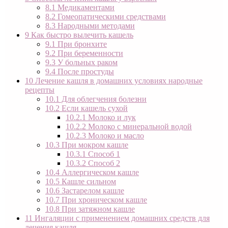
8.1
Медикаментами
8.2
Гомеопатическими средствами
8.3
Народными методами
9
Как быстро вылечить кашель
9.1
При бронхите
9.2
При беременности
9.3
У больных раком
9.4
После простуды
10
Лечение кашля в домашних условиях народные
рецепты
10.1
Для облегчения болезни
10.2
Если кашель сухой
10.2.1
Молоко и лук
10.2.2
Молоко с минеральной водой
10.2.3
Молоко и масло
10.3
При мокром кашле
10.3.1
Способ 1
10.3.2
Способ 2
10.4
Аллергическом кашле
10.5
Кашле сильном
10.6
Застарелом кашле
10.7
При хроническом кашле
10.8
При затяжном кашле
11
Ингаляции с применением домашних средств для
лечения кашля