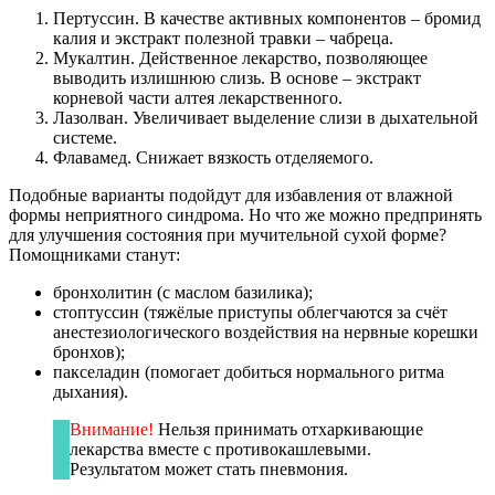
Пертуссин. В качестве активных компонентов – бромид
калия и экстракт полезной травки – чабреца.
Мукалтин. Действенное лекарство, позволяющее
выводить излишнюю слизь. В основе – экстракт
корневой части алтея лекарственного.
Лазолван. Увеличивает выделение слизи в дыхательной
системе.
Флавамед. Снижает вязкость отделяемого.
Подобные варианты подойдут для избавления от влажной
формы неприятного синдрома. Но что же можно предпринять
для улучшения состояния при мучительной сухой форме?
Помощниками станут:
бронхолитин (с маслом базилика);
стоптуссин (тяжёлые приступы облегчаются за счёт
анестезиологического воздействия на нервные корешки
бронхов);
пакселадин (помогает добиться нормального ритма
дыхания).
Внимание!
Нельзя принимать отхаркивающие
лекарства вместе с противокашлевыми.
Результатом может стать пневмония.