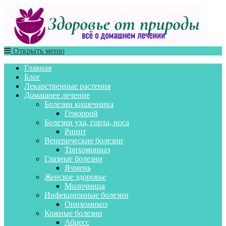
Открыть меню
Главная
Блог
Лекарственные растения
Домашнее лечение
Болезни кишечника
Геморрой
Болезни уха, горла, носа
Ринит
Венерические болезни
Трихомониаз
Глазные болезни
Ячмень
Женское здоровье
Молочница
Инфекционные болезни
Онихомикоз
Кожные болезни
Абцесс