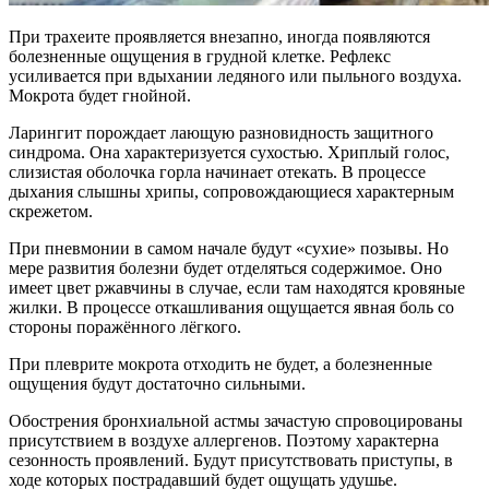
При трахеите проявляется внезапно, иногда появляются
болезненные ощущения в грудной клетке. Рефлекс
усиливается при вдыхании ледяного или пыльного воздуха.
Мокрота будет гнойной.
Ларингит порождает лающую разновидность защитного
синдрома. Она характеризуется сухостью. Хриплый голос,
слизистая оболочка горла начинает отекать. В процессе
дыхания слышны хрипы, сопровождающиеся характерным
скрежетом.
При пневмонии в самом начале будут «сухие» позывы. Но
мере развития болезни будет отделяться содержимое. Оно
имеет цвет ржавчины в случае, если там находятся кровяные
жилки. В процессе откашливания ощущается явная боль со
стороны поражённого лёгкого.
При плеврите мокрота отходить не будет, а болезненные
ощущения будут достаточно сильными.
Обострения бронхиальной астмы зачастую спровоцированы
присутствием в воздухе аллергенов. Поэтому характерна
сезонность проявлений. Будут присутствовать приступы, в
ходе которых пострадавший будет ощущать удушье.