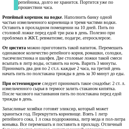
репейника, долго не хранится. Портится уже по
прошествии часа.
Репейный корешок на водке
. Наполнить банку одной
частью измельченного корневища и тремя частями водки.
Оставить в прохладном помещении на 10 дней. Пить по
столовой ложке перед едой три раза в день. Полезно при
проблемах в ЖКТ, ревматизме, подагре, атеросклерозе.
От цистита
можно приготовить такой напиток. Перемешать
одинаковое количество репейного корня, ромашки, солодки,
тысячелистника и шалфея. Две столовые ложки такой смеси
всыпать в литр воды, оставить на ночь. Варить 3 минуты.
Принимать два дня по 2 ст.л. каждые 2 часа, на третий день
начать пить по полстакана трижды в день за 30 минут до еды.
При остеохондрозе
следует принимать такое снадобье: 2 ст. л.
измельченного сырья в термосе залить стаканом кипятка.
После часового настаивания пить по полстакана перед едой
трижды в день.
Запасливые хозяйки готовят эликсир, который может
храниться год. Перекрутить корневище. Взять 1 литр
репейного сока, 1 л сока подорожника, литр меда и пол-литра
коньяка. Все перемешать и поставить в прохладу. Отличный