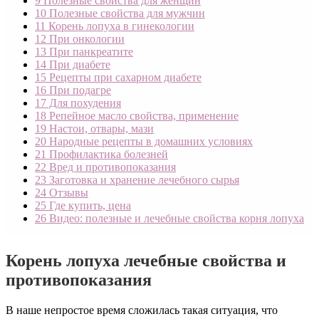
9
Полезные свойства для женщин
10
Полезные свойства для мужчин
11
Корень лопуха в гинекологии
12
При онкологии
13
При панкреатите
14
При диабете
15
Рецепты при сахарном диабете
16
При подагре
17
Для похудения
18
Репейное масло свойства, применение
19
Настои, отвары, мази
20
Народные рецепты в домашних условиях
21
Профилактика болезней
22
Вред и противопоказания
23
Заготовка и хранение лечебного сырья
24
Отзывы
25
Где купить, цена
26
Видео: полезные и лечебные свойства корня лопуха
Корень лопуха лечебные свойства и
противопоказания
В наше непростое время сложилась такая ситуация, что