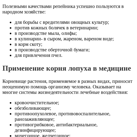
Полезными качествами репейника успешно пользуются в
народном хозяйстве:
для борьбы с вредителями овощных культур;
против кожных болячек в ветеринарии;
в производстве мыла, олифы;
в кулинарии- в сыром, жареном, вареном виде;
в корм скоту;
в производстве оберточной бумаги;
для привлечения пчел.
Применение корня лопуха в медицине
Корневище растения, применяемое в разных видах, приносит
неоценимую помощь организму человека. Оказывает на
многие системы жизнедеятельности лечебные воздействия:
кровоочистительное;
обезболивающее;
противоопухолевое, противовоспалительное,
ранозаживляющее;
противогрибковое, антибактериальное,
дезинфицирующее;
мочегонное, желчегонное;