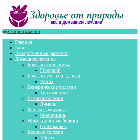
Открыть меню
Главная
Блог
Лекарственные растения
Домашнее лечение
Болезни кишечника
Геморрой
Болезни уха, горла, носа
Ринит
Венерические болезни
Трихомониаз
Глазные болезни
Ячмень
Женское здоровье
Молочница
Инфекционные болезни
Онихомикоз
Кожные болезни
Абцесс