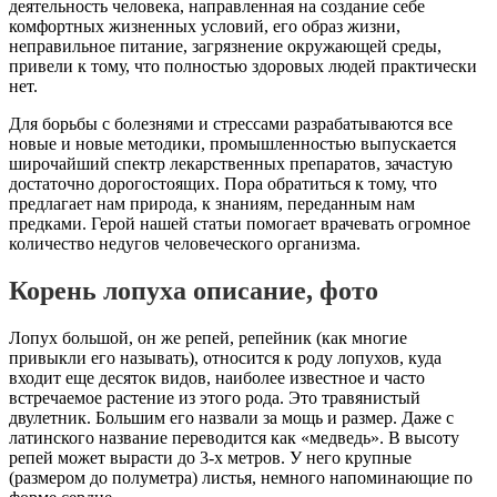
деятельность человека, направленная на создание себе
комфортных жизненных условий, его образ жизни,
неправильное питание, загрязнение окружающей среды,
привели к тому, что полностью здоровых людей практически
нет.
Для борьбы с болезнями и стрессами разрабатываются все
новые и новые методики, промышленностью выпускается
широчайший спектр лекарственных препаратов, зачастую
достаточно дорогостоящих. Пора обратиться к тому, что
предлагает нам природа, к знаниям, переданным нам
предками. Герой нашей статьи помогает врачевать огромное
количество недугов человеческого организма.
Корень лопуха описание, фото
Лопух большой, он же репей, репейник (как многие
привыкли его называть), относится к роду лопухов, куда
входит еще десяток видов, наиболее известное и часто
встречаемое растение из этого рода. Это травянистый
двулетник. Большим его назвали за мощь и размер. Даже с
латинского название переводится как «медведь». В высоту
репей может вырасти до 3-х метров. У него крупные
(размером до полуметра) листья, немного напоминающие по