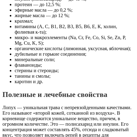
протеин — до 12,5 %;
эфирные масла — до 0,2 %;
жирные масла — до 12 %;
крахмал;
витамины (А, С, В1, В2, В3, В5, В6, Е, К, холин,
фолиевая к-та);
микро- и макроэлементы (Na, Cr, Fe, Co, Si, Se, Zn, P,
Mg, Cu, K, S);
органические кислоты (лимонная, уксусная, яблочная);
дубильные и горькие соединения;
минеральные соли;
флаваноиды;
стерины и стероиды;
танины и смолы;
каротин и др.
Полезные и лечебные свойства
Лопух — уникальная трава с непревзойденными качествами.
Его называют «второй кожей, сотканной из воздуха». В
корневище содержится уникальное вещество, причем, в
огромном количестве. Это — полисахарид или инулин. Его
концентрация может составлять 45%, отсюда и сладковатый
вкус, что позволяет включать репей в рецепты для