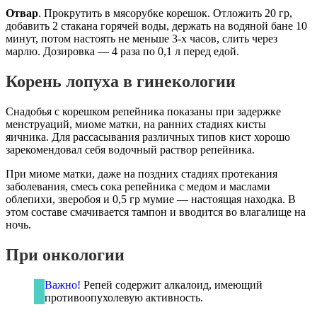
Отвар
. Прокрутить в мясорубке корешок. Отложить 20 гр,
добавить 2 стакана горячей воды, держать на водяной бане 10
минут, потом настоять не меньше 3-х часов, слить через
марлю. Дозировка — 4 раза по 0,1 л перед едой.
Корень лопуха в гинекологии
Снадобья с корешком репейника показаны при задержке
менструаций, миоме матки, на ранних стадиях кисты
яичника. Для рассасывания различных типов кист хорошо
зарекомендовал себя водочный раствор репейника.
При миоме матки, даже на поздних стадиях протекания
заболевания, смесь сока репейника с медом и маслами
облепихи, зверобоя и 0,5 гр мумие — настоящая находка. В
этом составе смачивается тампон и вводится во влагалище на
ночь.
При онкологии
Важно!
Репей содержит алкалоид, имеющий
противоопухолевую активность.