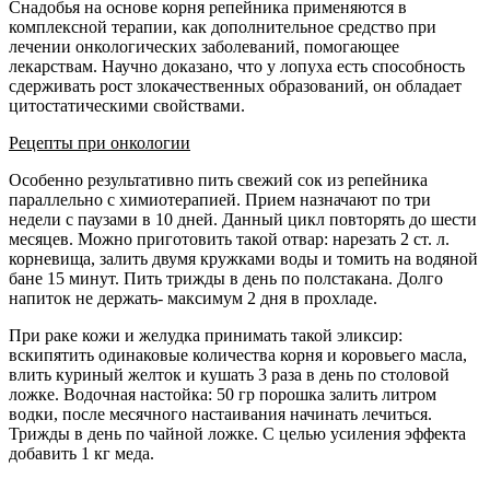
Снадобья на основе корня репейника применяются в
комплексной терапии, как дополнительное средство при
лечении онкологических заболеваний, помогающее
лекарствам. Научно доказано, что у лопуха есть способность
сдерживать рост злокачественных образований, он обладает
цитостатическими свойствами.
Рецепты при онкологии
Особенно результативно пить свежий сок из репейника
параллельно с химиотерапией. Прием назначают по три
недели с паузами в 10 дней. Данный цикл повторять до шести
месяцев. Можно приготовить такой отвар: нарезать 2 ст. л.
корневища, залить двумя кружками воды и томить на водяной
бане 15 минут. Пить трижды в день по полстакана. Долго
напиток не держать- максимум 2 дня в прохладе.
При раке кожи и желудка принимать такой эликсир:
вскипятить одинаковые количества корня и коровьего масла,
влить куриный желток и кушать 3 раза в день по столовой
ложке. Водочная настойка: 50 гр порошка залить литром
водки, после месячного настаивания начинать лечиться.
Трижды в день по чайной ложке. С целью усиления эффекта
добавить 1 кг меда.