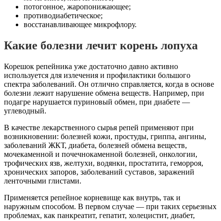
потогонное, жаропонижающее;
противодиабетическое;
восстанавливающее микрофлору.
Какие болезни лечит корень лопуха
Корешок репейника уже достаточно давно активно
используется для излечения и профилактики большого
спектра заболеваний. Он отлично справляется, когда в основе
болезни лежит нарушение обмена веществ. Например, при
подагре нарушается пуриновый обмен, при диабете —
углеводный.
В качестве лекарственного сырья репей применяют при
возникновении: болезней кожи, простуды, гриппа, ангины,
заболеваний ЖКТ, диабета, болезней обмена веществ,
мочекаменной и почечнокаменной болезней, онкологии,
трофических язв, желтухи, водянки, простатита, геморроя,
хронических запоров, заболеваний суставов, заражений
ленточными глистами.
Применяется репейное корневище как внутрь, так и
наружным способом. В первом случае — при таких серьезных
проблемах, как панкреатит, гепатит, холецистит, диабет,