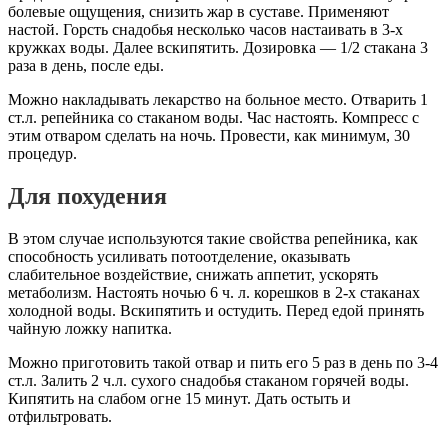
болевые ощущения, снизить жар в суставе. Применяют
настой. Горсть снадобья несколько часов настаивать в 3-х
кружках воды. Далее вскипятить. Дозировка — 1/2 стакана 3
раза в день, после еды.
Можно накладывать лекарство на больное место. Отварить 1
ст.л. репейника со стаканом воды. Час настоять. Компресс с
этим отваром сделать на ночь. Провести, как минимум, 30
процедур.
Для похудения
В этом случае используются такие свойства репейника, как
способность усиливать потоотделение, оказывать
слабительное воздействие, снижать аппетит, ускорять
метаболизм. Настоять ночью 6 ч. л. корешков в 2-х стаканах
холодной воды. Вскипятить и остудить. Перед едой принять
чайную ложку напитка.
Можно приготовить такой отвар и пить его 5 раз в день по 3-4
ст.л. Залить 2 ч.л. сухого снадобья стаканом горячей воды.
Кипятить на слабом огне 15 минут. Дать остыть и
отфильтровать.