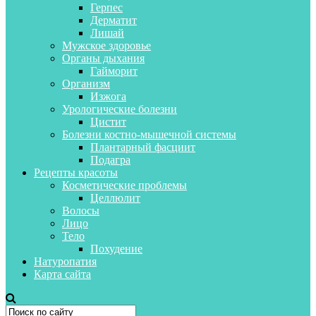
Герпес
Дерматит
Лишай
Мужское здоровье
Органы дыхания
Гайморит
Организм
Изжога
Урологические болезни
Цистит
Болезни костно-мышечной системы
Плантарный фасциит
Подагра
Рецепты красоты
Косметические проблемы
Целлюлит
Волосы
Лицо
Тело
Похудение
Натуропатия
Карта сайта