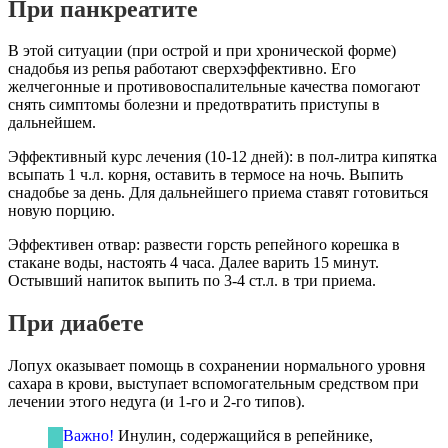
При панкреатите
В этой ситуации (при острой и при хронической форме)
снадобья из репья работают сверхэффективно. Его
желчегонные и противовоспалительные качества помогают
снять симптомы болезни и предотвратить приступы в
дальнейшем.
Эффективный курс лечения (10-12 дней): в пол-литра кипятка
всыпать 1 ч.л. корня, оставить в термосе на ночь. Выпить
снадобье за день. Для дальнейшего приема ставят готовиться
новую порцию.
Эффективен отвар: развести горсть репейного корешка в
стакане воды, настоять 4 часа. Далее варить 15 минут.
Остывший напиток выпить по 3-4 ст.л. в три приема.
При диабете
Лопух оказывает помощь в сохранении нормального уровня
сахара в крови, выступает вспомогательным средством при
лечении этого недуга (и 1-го и 2-го типов).
Важно!
Инулин, содержащийся в репейнике,