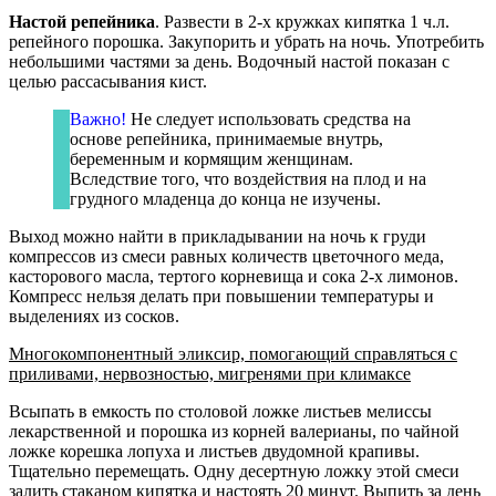
Настой репейника
. Развести в 2-х кружках кипятка 1 ч.л.
репейного порошка. Закупорить и убрать на ночь. Употребить
небольшими частями за день. Водочный настой показан с
целью рассасывания кист.
Важно!
Не следует использовать средства на
основе репейника, принимаемые внутрь,
беременным и кормящим женщинам.
Вследствие того, что воздействия на плод и на
грудного младенца до конца не изучены.
Выход можно найти в прикладывании на ночь к груди
компрессов из смеси равных количеств цветочного меда,
касторового масла, тертого корневища и сока 2-х лимонов.
Компресс нельзя делать при повышении температуры и
выделениях из сосков.
Многокомпонентный эликсир, помогающий справляться с
приливами, нервозностью, мигренями при климаксе
Всыпать в емкость по столовой ложке листьев мелиссы
лекарственной и порошка из корней валерианы, по чайной
ложке корешка лопуха и листьев двудомной крапивы.
Тщательно перемещать. Одну десертную ложку этой смеси
залить стаканом кипятка и настоять 20 минут. Выпить за день