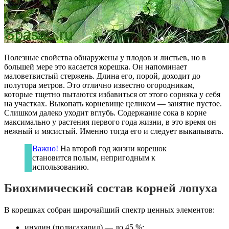
Полезные свойства обнаружены у плодов и листьев, но в
большей мере это касается корешка. Он напоминает
маловетвистый стержень. Длина его, порой, доходит до
полутора метров. Это отлично известно огородникам,
которые тщетно пытаются избавиться от этого сорняка у себя
на участках. Выкопать корневище целиком — занятие пустое.
Слишком далеко уходит вглубь. Содержание сока в корне
максимально у растения первого года жизни, в это время он
нежный и мясистый. Именно тогда его и следует выкапывать.
Важно!
На второй год жизни корешок
становится полым, непригодным к
использованию.
Биохимический состав корней лопуха
В корешках собран широчайший спектр ценных элементов:
инулин (полисахарид) — до 45 %;