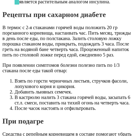
является растительным аналогом инсулина.
Рецепты при сахарном диабете
В термос с 2-я стаканами горячей воды положить 20 гр
порезанного корневища, настаивать час. Пить месяц, трижды
в день после еды, по полстакана. Залить столовую ложку
порошка стаканом воды, прикрыть, подождать 3 часа. После
греть на водяной бане четверть часа. Процеженный напиток
пить по столовой ложке перед едой, ежедневно 5 раз.
При появлении симптомов болезни полезно пить по 1/3
стакана после еды такой отвар:
Взять по горсти черничных листьев, стручков фасоли,
лопухового корня и цикория.
Добавить льняных семечек.
В кастрюлю налить 3 стакана горячей воды, засыпать 6
ст.л. смеси, поставить на тихий огонь на четверть часа.
После часок настоять и отфильтровать.
При подагре
Средства с репейным корневищем в составе помогают убрать