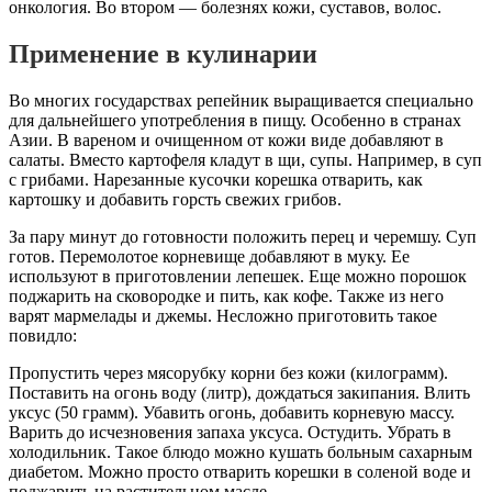
онкология. Во втором — болезнях кожи, суставов, волос.
Применение в кулинарии
Во многих государствах репейник выращивается специально
для дальнейшего употребления в пищу. Особенно в странах
Азии. В вареном и очищенном от кожи виде добавляют в
салаты. Вместо картофеля кладут в щи, супы. Например, в суп
с грибами. Нарезанные кусочки корешка отварить, как
картошку и добавить горсть свежих грибов.
За пару минут до готовности положить перец и черемшу. Суп
готов. Перемолотое корневище добавляют в муку. Ее
используют в приготовлении лепешек. Еще можно порошок
поджарить на сковородке и пить, как кофе. Также из него
варят мармелады и джемы. Несложно приготовить такое
повидло:
Пропустить через мясорубку корни без кожи (килограмм).
Поставить на огонь воду (литр), дождаться закипания. Влить
уксус (50 грамм). Убавить огонь, добавить корневую массу.
Варить до исчезновения запаха уксуса. Остудить. Убрать в
холодильник. Такое блюдо можно кушать больным сахарным
диабетом. Можно просто отварить корешки в соленой воде и
поджарить на растительном масле.