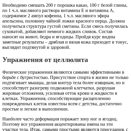
Необходимо смешать 200 г порошка какао, 100 г белой глины,
по 1 ч.л. масляного раствора витамина Е и витамина А,
содержимое 2 ампул кофеина, 1 ч.л. масляного эфира
апельсина, половину чайной ложки красного перца. Должна
получиться структура густой сметаны. Если смесь получилась
суховатой, добавляют немного жидких сливок. Состав
наносят на живот, бедра и ягодицы. Пройдя курс видны
заметные результаты – дряблая и вялая кожа приходит в тонус,
выглядит подтянутой и здоровой.
Упражнения от целлюлита
Физические упражнения являются самыми эффективными в
борьбе с бугристостью. Присутствие спорта в жизни не только
подтягивает мышцы, делая контур тела более изящным, но и
способствует разогреву подкожной клетчатки, разрушая
жировые отложения, усиливая отток крови и жидкости в
клетках. Упражнения, способствующие расщеплению
поврежденных клеток известны всем с детства, достаточно
простые и легкие в выполнении.
Наиболее часто деформация поражает зону ног и ягодиц.
Поэтому все упражнения акцентированы имена на эти
участки тела. Итак, самыми простыми являются приседания, с