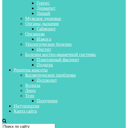
Герпес
Дерматит
Лишай
Мужское здоровье
Органы дыхания
Гайморит
Организм
Изжога
Урологические болезни
Цистит
Болезни костно-мышечной системы
Плантарный фасциит
Подагра
Рецепты красоты
Косметические проблемы
Целлюлит
Волосы
Лицо
Тело
Похудение
Натуропатия
Карта сайта