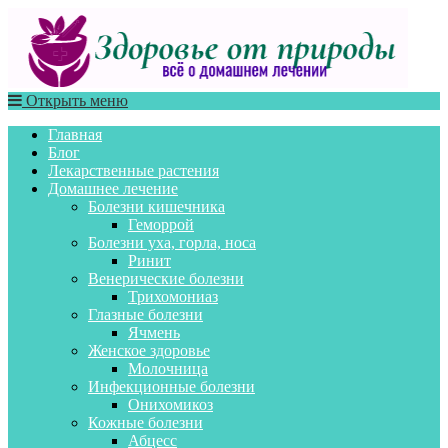
Открыть меню
Главная
Блог
Лекарственные растения
Домашнее лечение
Болезни кишечника
Геморрой
Болезни уха, горла, носа
Ринит
Венерические болезни
Трихомониаз
Глазные болезни
Ячмень
Женское здоровье
Молочница
Инфекционные болезни
Онихомикоз
Кожные болезни
Абцесс