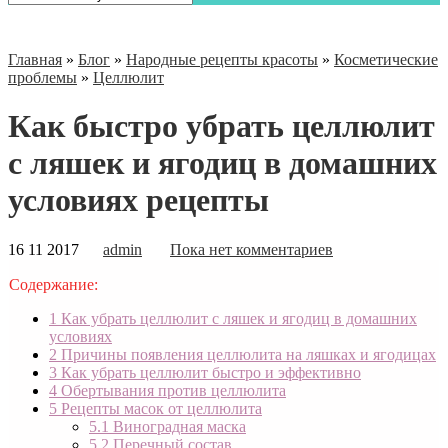
Главная
»
Блог
»
Народные рецепты красоты
»
Косметические
проблемы
»
Целлюлит
Как быстро убрать целлюлит
с ляшек и ягодиц в домашних
условиях рецепты
16 11 2017
admin
Пока нет комментариев
Содержание:
1
Как убрать целлюлит с ляшек и ягодиц в домашних
условиях
2
Причины появления целлюлита на ляшках и ягодицах
3
Как убрать целлюлит быстро и эффективно
4
Обертывания против целлюлита
5
Рецепты масок от целлюлита
5.1
Виноградная маска
5.2
Перечный состав