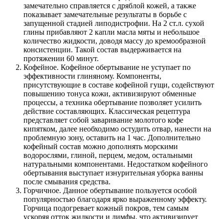
замечательно справляется с дряблой кожей, а также
показывает замечательные результаты в борьбе с
запущенной стадией липодистрофии. На 2 ст.л. сухой
глины прибавляют 2 капли масла мяты и небольшое
количество жидкости, доводя массу до кремообразной
консистенции. Такой состав выдерживается на
протяжении 60 минут.
Кофейное. Кофейное обертывание не уступает по
эффективности глиняному. Компоненты,
присутствующие в составе кофейной гущи, содействуют
повышению тонуса кожи, активизируют обменные
процессы, а техника обертывание позволяет усилить
действие составляющих. Классическая рецептура
представляет собой заваривание молотого кофе
кипятком, далее необходимо остудить отвар, нанести на
проблемную зону, оставить на 1 час. Дополнительно
кофейный состав можно дополнять морскими
водорослями, глиной, перцем, медом, остальными
натуральными компонентами. Недостатком кофейного
обертывания выступает изнурительная уборка ванны
после смывания средства.
Горчичное. Данное обертывание пользуется особой
популярностью благодаря ярко выраженному эффекту.
Горчица подогревает кожный покров, тем самым
ускоряя отток жидкости и лимфы, что активизирует