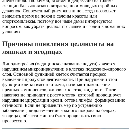
апельсиновой корочкой, вгоняет в депрессию на только
женщин бальзаковского возраста, но и молодых стройных
девчонок. Современный ритм жизни не всегда позволяет
выделить время на поход в салоны
красоты или
спорткомплексы, поэтому все чаще дамы интересуются
вопросом: как убрать целлюлит с ляшек и ягодиц в домашних
условиях.
Причины появления целлюлита на
ляшках и ягодицах
Липодистрофия (медицинское название недуга) является
нарушением микроциркуляции в клетках подкожно-жирового
слоя. Основной функцией клеток считается процесс
выделения продуктов деятельности. При нарушении этой
функции клетки вместо отдачи, начинают накопление
вредных компонентов, жировых клеток, жидкости. Такое
накопление приводит к росту клеток, который провоцирует
нарушение циркуляции крови, оттока лимфы, формированию
отечности. Если не применять мер по устранению
заболевания, видоизменение кожного покрова на бедрах,
ягодицах, области живота будет продолжать свою
прогрессию.