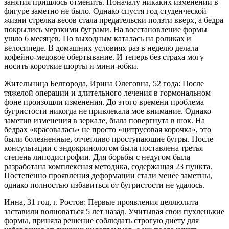
занятия пришлось отменить. Поначалу никаких изменений в
фигуре заметно не было. Однако спустя год студенческой
жизни стрелка весов стала предательски ползти вверх, а бедра
покрылись мерзкими буграми. На восстановление формы
ушло 6 месяцев. По выходным каталась на роликах и
велосипеде. В домашних условиях раз в неделю делала
кофейно-медовое обертывание. И теперь без страха могу
носить короткие шорты и мини-юбки.
Жительница Белгорода, Ирина Олеговна, 52 года: После
тяжелой операции и длительного лечения в гормональном
фоне произошли изменения. До этого времени проблема
бугристости никогда не привлекала мое внимание. Однако
заметив изменения в зеркале, была повергнута в шок. На
бедрах «красовалась» не просто «цитрусовая корочка», это
были болезненные, отчетливо проступающие бугры. После
консультации с эндокринологом была поставлена третья
степень липодистрофии. Для борьбы с недугом была
разработана комплексная методика, содержащая 23 пункта.
Постепенно проявления деформации стали менее заметны,
однако полностью избавиться от бугристости не удалось.
Инна, 31 год, г. Ростов: Первые проявления целлюлита
заставили волноваться 5 лет назад. Учитывая свои пухленькие
формы, приняла решение соблюдать строгую диету для