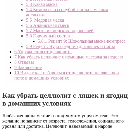
5.3
Какао маска
5.4
Компресс из голубой глины с маслом
апельсина
5.5
Медовая маска
5.6
Ананасовая смесь
5.7
Маска из морских водорослей
5.8
Горчичный состав
5.8.1
Рецепт 9: Шоколадная маска-компресс
5.9
Рецепт: Чудо средство для ляшек и попы
6
Упражнения от целлюлита
7
Как убрать целлюлит с помощью массажа за неделю
8
Отзывы
9
Заключение
10
Видео: как избавиться от целлюлита на ляшках и
попе в домашних условиях
Как убрать целлюлит с ляшек и ягодиц
в домашних условиях
Любая женщина мечтает о подтянутом упругом теле. Это
желание не зависит от возраста, телосложения, социального
уровня или достатка. Целлюлит, называемый в народе