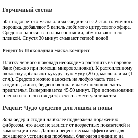
Горчичный состав
50 г подогретого масла оливы соединяют с 2 ст.л. горчичного
порошка, добавляют 5 капель любимого цитрусового эфира.
Средство наносят в теплом состоянии, обматывают тело
пленкой. Спустя 30 минут смывают теплой водой.
Рецепт 9: Шоколадная маска-компресс
Плитку черного шоколада необходимо растопить на паровой
бане (можно при помощи микроволновки). К растопленному
шоколаду добавляют кукурузную муку (20 г), масло оливы (1
ст.л.). Средство можно наносить на любую часть тела –
ягодицы, живот, бедренная зона и даже внешнюю часть
предплечья. Выдерживается 45-50 минут. При использовании
пленки и теплого пледа эффект от смеси усиливается.
Рецепт: Чудо средство для ляшек и попы
Зона бедер и ягодиц наиболее подвержена поражению
фиброзом, что даже не зависит от возрастных показателей и
комплекции тела. Данный рецепт весьма эффективен для
домашнего устранения проблемы, благодаря влиянию на