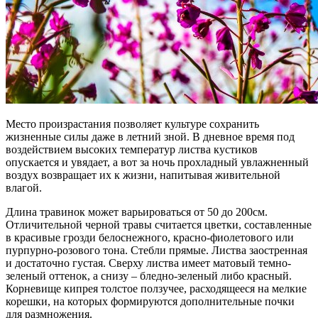
Место произрастания позволяет культуре сохранить
жизненные силы даже в летний зной. В дневное время под
воздействием высоких температур листва кустиков
опускается и увядает, а вот за ночь прохладный увлажненный
воздух возвращает их к жизни, напитывая живительной
влагой.
Длина травинок может варьироваться от 50 до 200см.
Отличительной черной травы считается цветки, составленные
в красивые грозди белоснежного, красно-фиолетового или
пурпурно-розового тона. Стебли прямые. Листва заостренная
и достаточно густая. Сверху листва имеет матовый темно-
зеленый оттенок, а снизу – бледно-зеленый либо красный.
Корневище кипрея толстое ползучее, расходящееся на мелкие
корешки, на которых формируются дополнительные почки
для размножения.