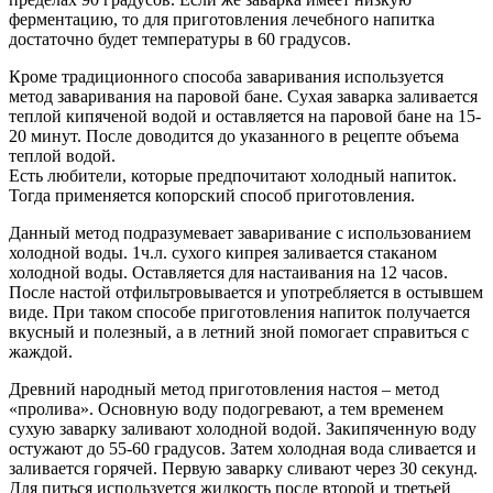
ферментацию, то для приготовления лечебного напитка
достаточно будет температуры в 60 градусов.
Кроме традиционного способа заваривания используется
метод заваривания на паровой бане. Сухая заварка заливается
теплой кипяченой водой и оставляется на паровой бане на 15-
20 минут. После доводится до указанного в рецепте объема
теплой водой.
Есть любители, которые предпочитают холодный напиток.
Тогда применяется копорский способ приготовления.
Данный метод подразумевает заваривание с использованием
холодной воды. 1ч.л. сухого кипрея заливается стаканом
холодной воды. Оставляется для настаивания на 12 часов.
После настой отфильтровывается и употребляется в остывшем
виде. При таком способе приготовления напиток получается
вкусный и полезный, а в летний зной помогает справиться с
жаждой.
Древний народный метод приготовления настоя – метод
«пролива». Основную воду подогревают, а тем временем
сухую заварку заливают холодной водой. Закипяченную воду
остужают до 55-60 градусов. Затем холодная вода сливается и
заливается горячей. Первую заварку сливают через 30 секунд.
Для питься используется жидкость после второй и третьей