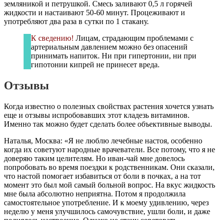
земляникой и петрушкой. Смесь заливают 0,5 л горячей
жидкости и настаивают 50-60 минут. Процеживают и
употребляют два раза в сутки по 1 стакану.
К сведению!
Лицам, страдающим проблемами с
артериальным давлением можно без опасений
принимать напиток. Ни при гипертонии, ни при
гипотонии кипрей не принесет вреда.
Отзывы
Когда известно о полезных свойствах растения хочется узнать
еще и отзывы испробовавших этот кладезь витаминов.
Именно так можно будет сделать более объективные выводы.
Наталья, Москва: «Я не люблю лечебные настоя, особенно
когда их советуют народные врачеватели. Все потому, что я не
доверяю таким целителям. Но иван-чай мне довелось
попробовать во время поездки к родственникам. Они сказали,
что настой помогает избавиться от боли в почках, а на тот
момент это был мой самый больной вопрос. На вкус жидкость
мне была абсолютно неприятна. Потом я продолжила
самостоятельное употребление. И к моему удивлению, через
неделю у меня улучшилось самочувствие, ушли боли, и даже