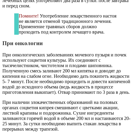
лечебных целях употребляют два раза в сутки: после завтрака
и перед сном.
Помните!
Употребление лекарственного настоя
не является отменой традиционного лечения.
Применение травяных сборов должно
проходить под контролем лечащего врача.
При онкологии
При онкологических заболеваниях мочевого пузыря и почек
используют соцветия культуры. Их соединяют с
тысячелистником, чистотелом и плодами шиповника.
Полученную смесь заливают 200 мл кипятка и доводят до
кипения на слабом огне. Необходимо дать покипеть жидкости
5- 7 минут. После необходимо процедить и довести кипяченой
водой до исходного объема (ведь жидкость в процессе
приготовления выкипает). Отвар принимают по 3 раза в день.
При наличии злокачественных образований на половых
органах соцветия кипрея смешивают с цветками акации,
листвой крапивы и подорожника. Сухие ингредиенты
заливаются горячей водой в объеме 200 мл и настаиваются 20-
25 минут. За сутки необходимо выпить стакан лекарства в
перерывах между трапезой.