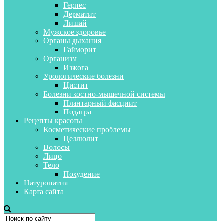
Герпес
Дерматит
Лишай
Мужское здоровье
Органы дыхания
Гайморит
Организм
Изжога
Урологические болезни
Цистит
Болезни костно-мышечной системы
Плантарный фасциит
Подагра
Рецепты красоты
Косметические проблемы
Целлюлит
Волосы
Лицо
Тело
Похудение
Натуропатия
Карта сайта