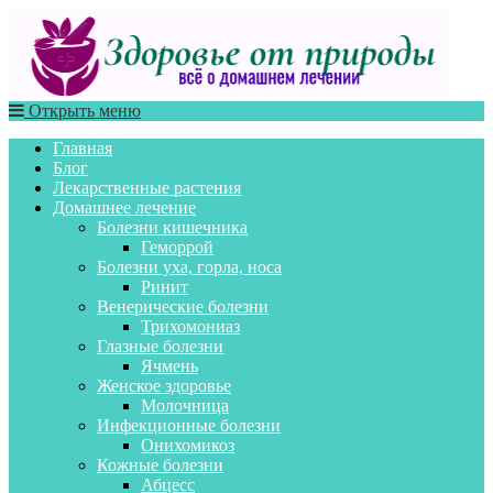
Открыть меню
Главная
Блог
Лекарственные растения
Домашнее лечение
Болезни кишечника
Геморрой
Болезни уха, горла, носа
Ринит
Венерические болезни
Трихомониаз
Глазные болезни
Ячмень
Женское здоровье
Молочница
Инфекционные болезни
Онихомикоз
Кожные болезни
Абцесс