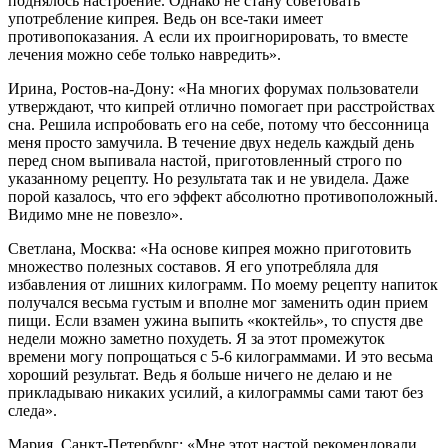
поднялось настроение. Однако не стану советовать
употребление кипрея. Ведь он все-таки имеет
противопоказания. А если их проигнорировать, то вместе
лечения можно себе только навредить».
Ирина, Ростов-на-Дону: «На многих форумах пользователи
утверждают, что кипрей отлично помогает при расстройствах
сна. Решила испробовать его на себе, потому что бессонница
меня просто замучила. В течение двух недель каждый день
перед сном выпивала настой, приготовленный строго по
указанному рецепту. Но результата так и не увидела. Даже
порой казалось, что его эффект абсолютно противоположный.
Видимо мне не повезло».
Светлана, Москва: «На основе кипрея можно приготовить
множество полезных составов. Я его употребляла для
избавления от лишних килограмм. По моему рецепту напиток
получался весьма густым и вполне мог заменить один прием
пищи. Если взамен ужина выпить «коктейль», то спустя две
недели можно заметно похудеть. Я за этот промежуток
времени могу попрощаться с 5-6 килограммами. И это весьма
хороший результат. Ведь я больше ничего не делаю и не
прикладываю никаких усилий, а килограммы сами тают без
следа».
Мария, Санкт-Петербург: «Мне этот настой рекомендовали