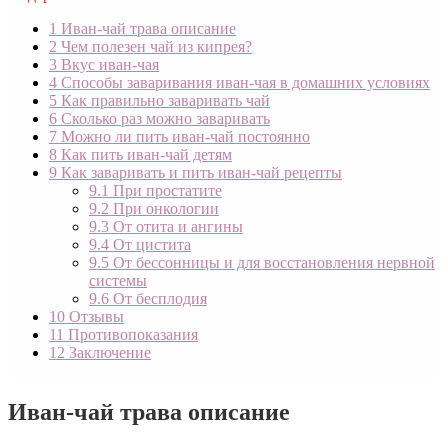
1
Иван-чай трава описание
2
Чем полезен чай из кипрея?
3
Вкус иван-чая
4
Способы заваривания иван-чая в домашних условиях
5
Как правильно заваривать чай
6
Сколько раз можно заваривать
7
Можно ли пить иван-чай постоянно
8
Как пить иван-чай детям
9
Как заваривать и пить иван-чай рецепты
9.1
При простатите
9.2
При онкологии
9.3
От отита и ангины
9.4
От цистита
9.5
От бессонницы и для восстановления нервной
системы
9.6
От бесплодия
10
Отзывы
11
Противопоказания
12
Заключение
Иван-чай трава описание