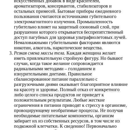
искусственных добавок в виде красителей,
ароматизаторов, консервантов, стабилизаторов и
остальных примесей. Бытовые приборы ежедневного
пользования считаются источниками губительного
электромагнитного излучения. Промышленность
губительно влияет на защитный озоновый слой, при
разрушении которого открывается беспрепятственный
доступ пагубных для здоровья ультрафиолетовых лучей.
Немаловажными губительными факторами являются
никотин, алкоголь, наркотические вещества.
Резкая смена массы тела.
Каждая женщина желает
иметь привлекательную стройную фигуру. Но бывают
случаи, когда такое желание сопровождается
радикальными методами – голоданием и
изнурительными диетами. Правильное
сбалансированное питание параллельно с
разгрузочными днями оказывает благоприятное влияние
на красоту и здоровье. Полный отказ от конкретного
либо целого списка продуктов не приведет к
положительным результатам. Любые жесткие
ограничения в питании приводят к стрессу в организме,
провоцирующему необратимые процессы. Не получая
необходимые питательные компоненты, организм
забирает их из собственных ресурсов, в том числе из
подкожной клетчатки. К сведению! Первоначально