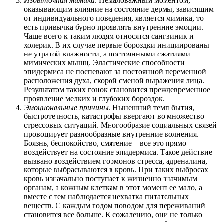
Избыточная мимика
. Немаловажным моментом,
оказывающим влияние на состояние дермы, зависящим
от индивидуального поведения, является мимика, то
есть привычка бурно проявлять внутренние эмоции.
Чаще всего к таким людям относятся сангвиник и
холерик. В их случае первые бороздки инициированы
не утратой влажности, а постоянными сжатиями
мимических мышц. Эластические способности
эпидермиса не поспевают за постоянной переменной
расположения духа, скорой сменой выражения лица.
Результатом таких гонок становится преждевременное
проявление мелких и глубоких бороздок.
Эмоциональные причины
. Нынешний темп бытия,
быстротечность, катастрофы ввергают во множество
стрессовых ситуаций. Многообразие социальных связей
провоцирует разнообразные внутренние волнения.
Боязнь, беспокойство, смятение – все это прямо
воздействует на состояние эпидермиса. Такое действие
вызвано воздействием гормонов стресса, адреналина,
которые выбрасываются в кровь. При таких выбросах
кровь изначально поступает к жизненно значимым
органам, а кожным клеткам в этот момент ее мало, а
вместе с тем наблюдается нехватка питательных
веществ. С каждым годом поводом для переживаний
становится все больше. К сожалению, они не только