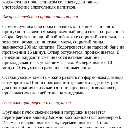
жидкости на ночь, слишком соленая еда, а так же
употребление алкогольных напитков.
Экспресс средство против отечности
Самым лучшим способом наладить отток лимфы и снять
припухлость является замороженный лед из отвара травяного
сбора. Берется по одной чайной ложке соцветий василька, чая
зеленого, ромашки, листиков мяты, соцветий липы,
заливается 200 мл кипятка. Подогревается на паровой бане на
протяжении 15 минут. Отвар остужается, процеживается. В
лечебной жидкости смачиваются ватные тампоны,
прикладываются к уставшим глазам. Выдерживается 10
минут. Отек уходит сразу после применения.
Оставшуюся жидкость можно разлить по формочкам для льда
и заморозить. При использовании травяного льда по утрам
для протирания оказывается тонизирующее, освежающее,
профилактическое действие на эпидермис.
Освежающий рецепт с петрушкой
Крупный пучок свежей зелени петрушки нарезается,
перетирается в кашицу (можно воспользоваться блендером).
Из смеси выдавливается сок, перемешивается с 1 ст.л.
сметаны. Наносится плотно под глаза, поверх прикрывается