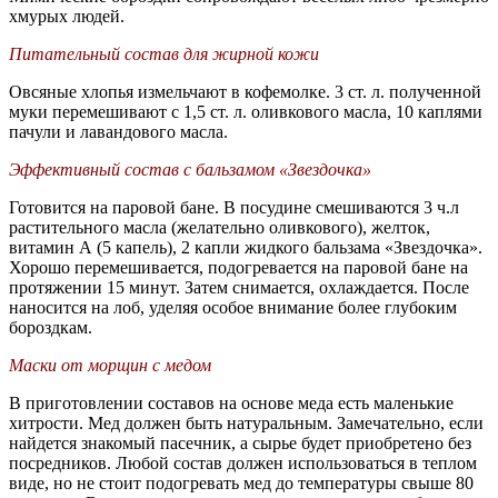
хмурых людей.
Питательный состав для жирной кожи
Овсяные хлопья измельчают в кофемолке. 3 ст. л. полученной
муки перемешивают с 1,5 ст. л. оливкового масла, 10 каплями
пачули и лавандового масла.
Эффективный состав с бальзамом «Звездочка»
Готовится на паровой бане. В посудине смешиваются 3 ч.л
растительного масла (желательно оливкового), желток,
витамин А (5 капель), 2 капли жидкого бальзама «Звездочка».
Хорошо перемешивается, подогревается на паровой бане на
протяжении 15 минут. Затем снимается, охлаждается. После
наносится на лоб, уделяя особое внимание более глубоким
бороздкам.
Маски от морщин с медом
В приготовлении составов на основе меда есть маленькие
хитрости. Мед должен быть натуральным. Замечательно, если
найдется знакомый пасечник, а сырье будет приобретено без
посредников. Любой состав должен использоваться в теплом
виде, но не стоит подогревать мед до температуры свыше 80