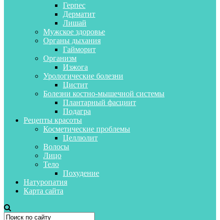
Герпес
Дерматит
Лишай
Мужское здоровье
Органы дыхания
Гайморит
Организм
Изжога
Урологические болезни
Цистит
Болезни костно-мышечной системы
Плантарный фасциит
Подагра
Рецепты красоты
Косметические проблемы
Целлюлит
Волосы
Лицо
Тело
Похудение
Натуропатия
Карта сайта