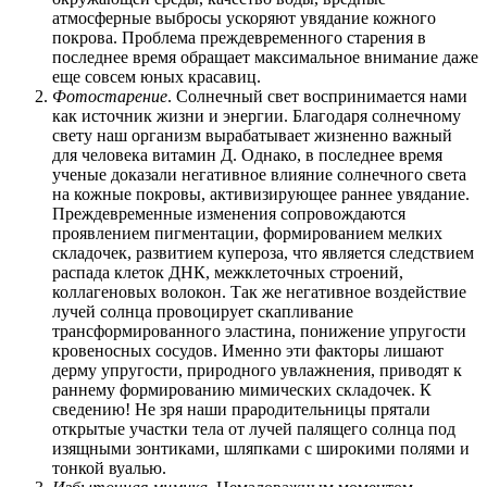
атмосферные выбросы ускоряют увядание кожного
покрова. Проблема преждевременного старения в
последнее время обращает максимальное внимание даже
еще совсем юных красавиц.
Фотостарение
. Солнечный свет воспринимается нами
как источник жизни и энергии. Благодаря солнечному
свету наш организм вырабатывает жизненно важный
для человека витамин Д. Однако, в последнее время
ученые доказали негативное влияние солнечного света
на кожные покровы, активизирующее раннее увядание.
Преждевременные изменения сопровождаются
проявлением пигментации, формированием мелких
складочек, развитием купероза, что является следствием
распада клеток ДНК, межклеточных строений,
коллагеновых волокон. Так же негативное воздействие
лучей солнца провоцирует скапливание
трансформированного эластина, понижение упругости
кровеносных сосудов. Именно эти факторы лишают
дерму упругости, природного увлажнения, приводят к
раннему формированию мимических складочек. К
сведению! Не зря наши прародительницы прятали
открытые участки тела от лучей палящего солнца под
изящными зонтиками, шляпками с широкими полями и
тонкой вуалью.