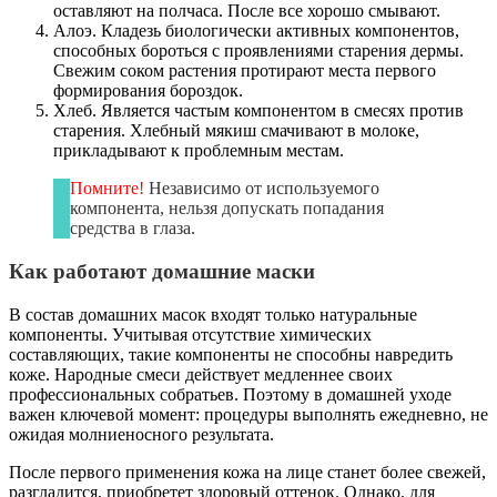
оставляют на полчаса. После все хорошо смывают.
Алоэ. Кладезь биологически активных компонентов,
способных бороться с проявлениями старения дермы.
Свежим соком растения протирают места первого
формирования бороздок.
Хлеб. Является частым компонентом в смесях против
старения. Хлебный мякиш смачивают в молоке,
прикладывают к проблемным местам.
Помните!
Независимо от используемого
компонента, нельзя допускать попадания
средства в глаза.
Как работают домашние маски
В состав домашних масок входят только натуральные
компоненты. Учитывая отсутствие химических
составляющих, такие компоненты не способны навредить
коже. Народные смеси действует медленнее своих
профессиональных собратьев. Поэтому в домашней уходе
важен ключевой момент: процедуры выполнять ежедневно, не
ожидая молниеносного результата.
После первого применения кожа на лице станет более свежей,
разгладится, приобретет здоровый оттенок. Однако, для