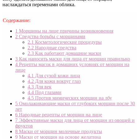
наслаждаться переменами облика.
Содержание:
1
Морщины на лице причины возникновения
2
Средства борьбы с морщинами
2.1
Косметологические процедуры
2.2
Народные средства
2.3
Как работают домашние маски
3
Как наносить маски для лица от морщин правильно
4
Рецепты масок в домашних условиях от морщин на
лице
4.1
Для сухой кожи лица
4.2
Для кожи вокруг глаз
4.3
Для век
4.4
Под глазами
4.5
Против мимических морщин на лбу
5
Омолаживающие маски от глубоких морщин после 30
лет
6
Народные рецепты от морщин на лице
7
Эффективные маски для лица от морщин из овощей и
фруктов
8
Маски от морщин молочные продукты
9
Маски от морщин на основе желатина