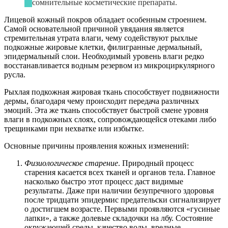
сомнительные косметические препараты.
Лицевой кожный покров обладает особенным строением.
Самой основательной причиной увядания является
стремительная утрата влаги, чему содействуют рыхлые
подкожные жировые клетки, филигранные дермальный,
эпидермальный слои. Необходимый уровень влаги редко
восстанавливается водным резервом из микроциркулярного
русла.
Рыхлая подкожная жировая ткань способствует подвижности
дермы, благодаря чему происходит передача различных
эмоций. Эта же ткань способствует быстрой смене уровня
влаги в подкожных слоях, сопровождающейся отеками либо
трещинками при нехватке или избытке.
Основные причины проявления кожных изменений:
Физиологическое старение
. Природный процесс
старения касается всех тканей и органов тела. Главное
насколько быстро этот процесс даст видимые
результаты. Даже при наличии безупречного здоровья
после тридцати эпидермис предательски сигнализирует
о достигшем возрасте. Первыми проявляются «гусиные
лапки», а также долевые складочки на лбу. Состояние
окружающей среды, качество воды, вредные