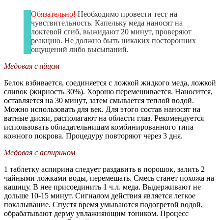
Обязательно!
Необходимо провести тест на
чувствительность. Капельку меда наносят на
локтевой сгиб, выжидают 20 минут, проверяют
реакцию. Не должно быть никаких посторонних
ощущений либо высыпаний.
Медовая с яйцом
Белок взбивается, соединяется с ложкой жидкого меда, ложкой
сливок (жирность 30%). Хорошо перемешивается. Наносится,
оставляется на 30 минут, затем смывается теплой водой.
Можно использовать для век. Для этого состав наносят на
ватные диски, располагают на области глаз. Рекомендуется
использовать обладательницам комбинированного типа
кожного покрова. Процедуру повторяют через 3 дня.
Медовая с аспирином
1 таблетку аспирина следует раздавить в порошок, залить 2
чайными ложками воды, перемешать. Смесь станет похожа на
кашицу. В нее присоединить 1 ч.л. меда. Выдерживают не
дольше 10-15 минут. Сигналом действия является легкое
покалывание. Спустя время умываются подогретой водой,
обрабатывают дерму увлажняющим тоником. Процесс