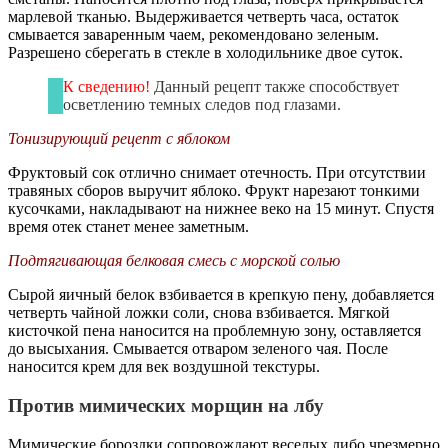
марлевой тканью. Выдерживается четверть часа, остаток
смывается заваренным чаем, рекомендовано зеленым.
Разрешено сберегать в стекле в холодильнике двое суток.
К сведению!
Данный рецепт также способствует
осветлению темных следов под глазами.
Тонизирующий рецепт с яблоком
Фруктовый сок отлично снимает отечность. При отсутствии
травяных сборов выручит яблоко. Фрукт нарезают тонкими
кусочками, накладывают на нижнее веко на 15 минут. Спустя
время отек станет менее заметным.
Подтягивающая белковая смесь с морской солью
Сырой яичный белок взбивается в крепкую пену, добавляется
четверть чайной ложки соли, снова взбивается. Мягкой
кисточкой пена наносится на проблемную зону, оставляется
до высыхания. Смывается отваром зеленого чая. После
наносится крем для век воздушной текстуры.
Против мимических морщин на лбу
Мимические бороздки сопровождают веселых либо чрезмерно