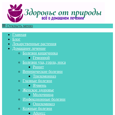
Открыть меню
Главная
Блог
Лекарственные растения
Домашнее лечение
Болезни кишечника
Геморрой
Болезни уха, горла, носа
Ринит
Венерические болезни
Трихомониаз
Глазные болезни
Ячмень
Женское здоровье
Молочница
Инфекционные болезни
Онихомикоз
Кожные болезни
Абцесс