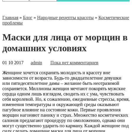
Главная
»
Блог
»
Народные рецепты красоты
»
Косметические
проблемы
Маски для лица от морщин в
домашних условиях
01 10 2017
admin
Пока нет комментариев
Женщине хочется сохранять молодость и красоту вне
зависимости от возраста. Будь-то двадцатилетние девушки
или пятидесятилетние дамы – желание быть неотразимой
сохраняется. Миллионы женщин мечтают покорять мужские
сердца одним лишь взглядом, сводить их с ума, чувствовать
себя королевой. Но, к сожалению, ежедневные стрессы, время,
изменения температуры и окружающей среды оказывают
пагубное влияние на состояние кожи. Первые проявления
морщин нагоняют панику и страх.
Множество косметических
салонов предлагают процедуру по омоложению, однако они
могут существенно ударить по карману. Каждой женщине под
силу сделать домашние маски для лица от морщин,