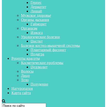
Герпес
Дерматит
Лишай
Мужское здоровье
Органы дыхания
Гайморит
Организм
Изжога
Урологические болезни
Цистит
Болезни костно-мышечной системы
Плантарный фасциит
Подагра
Рецепты красоты
Косметические проблемы
Целлюлит
Волосы
Лицо
Тело
Похудение
Натуропатия
Карта сайта