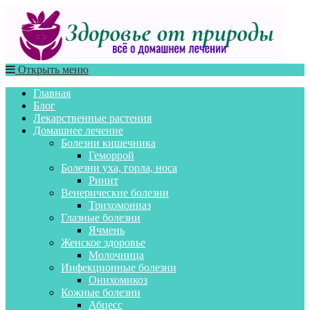
Открыть меню
Главная
Блог
Лекарственные растения
Домашнее лечение
Болезни кишечника
Геморрой
Болезни уха, горла, носа
Ринит
Венерические болезни
Трихомониаз
Глазные болезни
Ячмень
Женское здоровье
Молочница
Инфекционные болезни
Онихомикоз
Кожные болезни
Абцесс