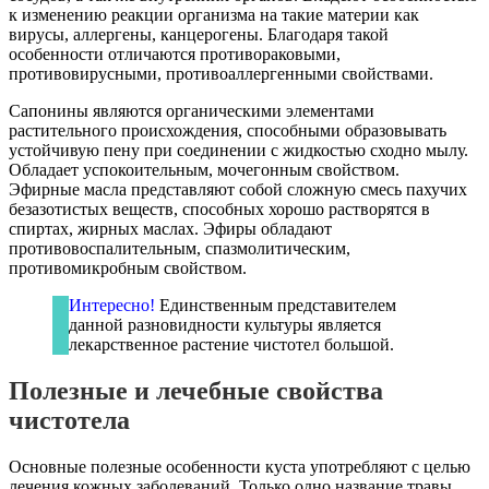
к изменению реакции организма на такие материи как
вирусы, аллергены, канцерогены. Благодаря такой
особенности отличаются противораковыми,
противовирусными, противоаллергенными свойствами.
Сапонины являются органическими элементами
растительного происхождения, способными образовывать
устойчивую пену при соединении с жидкостью сходно мылу.
Обладает успокоительным, мочегонным свойством.
Эфирные масла представляют собой сложную смесь пахучих
безазотистых веществ, способных хорошо растворятся в
спиртах, жирных маслах. Эфиры обладают
противовоспалительным, спазмолитическим,
противомикробным свойством.
Интересно!
Единственным представителем
данной разновидности культуры является
лекарственное растение чистотел большой.
Полезные и лечебные свойства
чистотела
Основные полезные особенности куста употребляют с целью
лечения кожных заболеваний. Только одно название травы