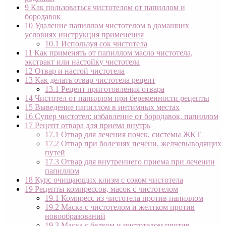
9
Как пользоваться чистотелом от папиллом и
бородавок
10
Удаление папиллом чистотелом в домашних
условиях инструкция применения
10.1
Используя сок чистотела
11
Как применять от папиллом масло чистотела,
экстракт или настойку чистотела
12
Отвар и настой чистотела
13
Как делать отвар чистотела рецепт
13.1
Рецепт приготовления отвара
14
Чистотел от папиллом при беременности рецепты
15
Выведение папиллом в интимных местах
16
Супер чистотел: избавление от бородавок, папиллом
17
Рецепт отвара для приема внутрь
17.1
Отвар для лечения почек, системы ЖКТ
17.2
Отвар при болезнях печени, желчевыводящих
путей
17.3
Отвар для внутреннего приема при лечении
папиллом
18
Курс очищающих клизм с соком чистотела
19
Рецепты компрессов, масок с чистотелом
19.1
Компресс из чистотела против папиллом
19.2
Маска с чистотелом и желтком против
новообразований
19.3
Маска с белком и чистотелом против