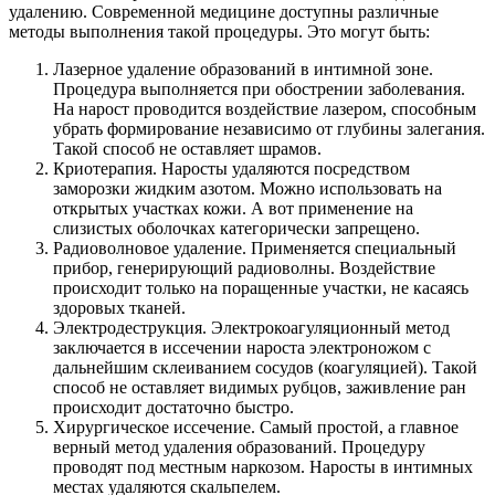
удалению. Современной медицине доступны различные
методы выполнения такой процедуры. Это могут быть:
Лазерное удаление образований в интимной зоне.
Процедура выполняется при обострении заболевания.
На нарост проводится воздействие лазером, способным
убрать формирование независимо от глубины залегания.
Такой способ не оставляет шрамов.
Криотерапия. Наросты удаляются посредством
заморозки жидким азотом. Можно использовать на
открытых участках кожи. А вот применение на
слизистых оболочках категорически запрещено.
Радиоволновое удаление. Применяется специальный
прибор, генерирующий радиоволны. Воздействие
происходит только на поращенные участки, не касаясь
здоровых тканей.
Электродеструкция. Электрокоагуляционный метод
заключается в иссечении нароста электроножом с
дальнейшим склеиванием сосудов (коагуляцией). Такой
способ не оставляет видимых рубцов, заживление ран
происходит достаточно быстро.
Хирургическое иссечение. Самый простой, а главное
верный метод удаления образований. Процедуру
проводят под местным наркозом. Наросты в интимных
местах удаляются скальпелем.