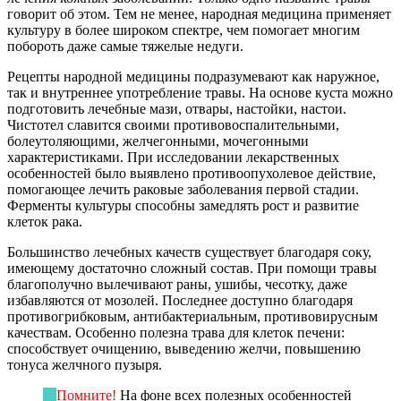
говорит об этом. Тем не менее, народная медицина применяет
культуру в более широком спектре, чем помогает многим
побороть даже самые тяжелые недуги.
Рецепты народной медицины подразумевают как наружное,
так и внутреннее употребление травы. На основе куста можно
подготовить лечебные мази, отвары, настойки, настои.
Чистотел славится своими противовоспалительными,
болеутоляющими, желчегонными, мочегонными
характеристиками. При исследовании лекарственных
особенностей было выявлено противоопухолевое действие,
помогающее лечить раковые заболевания первой стадии.
Ферменты культуры способны замедлять рост и развитие
клеток рака.
Большинство лечебных качеств существует благодаря соку,
имеющему достаточно сложный состав. При помощи травы
благополучно вылечивают раны, ушибы, чесотку, даже
избавляются от мозолей. Последнее доступно благодаря
противогрибковым, антибактериальным, противовирусным
качествам. Особенно полезна трава для клеток печени:
способствует очищению, выведению желчи, повышению
тонуса желчного пузыря.
Помните!
На фоне всех полезных особенностей