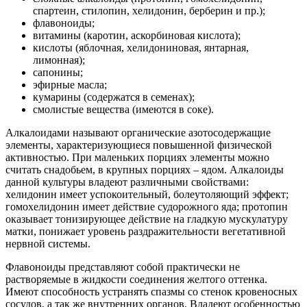
спартеин, стилопин, хелидонин, берберин и пр.);
флавоноиды;
витамины (каротин, аскорбиновая кислота);
кислоты (яблочная, хелидониновая, янтарная,
лимонная);
сапонины;
эфирные масла;
кумарины (содержатся в семенах);
смолистые вещества (имеются в соке).
Алкалоидами называют органические азотосодержащие
элементы, характеризующиеся повышенной физической
активностью. При маленьких порциях элементы можно
считать снадобьем, в крупных порциях – ядом. Алкалоиды
данной культуры владеют различными свойствами:
хелидонин имеет успокоительный, болеутоляющий эффект;
гомохелидонин имеет действие судорожного яда; протопин
оказывает тонизирующее действие на гладкую мускулатуру
матки, понижает уровень раздражительности вегетативной
нервной системы.
Флавоноиды представляют собой практически не
растворяемые в жидкости соединения желтого оттенка.
Имеют способность устранять спазмы со стенок кровеносных
сосудов, а так же внутренних органов. Владеют особенностью