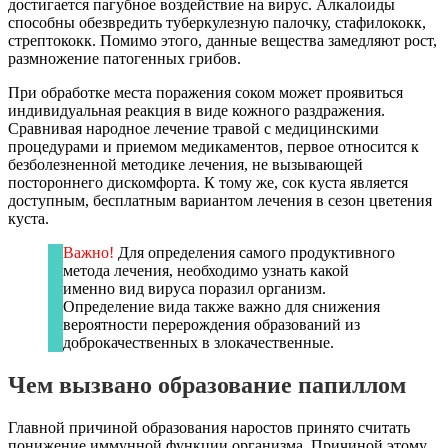
достигается пагубное воздействие на вирус. Алкалоиды
способны обезвредить туберкулезную палочку, стафилококк,
стрептококк. Помимо этого, данные вещества замедляют рост,
размножение патогенных грибов.
При обработке места поражения соком может проявиться
индивидуальная реакция в виде кожного раздражения.
Сравнивая народное лечение травой с медицинскими
процедурами и приемом медикаментов, первое относится к
безболезненной методике лечения, не вызывающей
постороннего дискомфорта. К тому же, сок куста является
доступным, бесплатным вариантом лечения в сезон цветения
куста.
Важно!
Для определения самого продуктивного
метода лечения, необходимо узнать какой
именно вид вируса поразил организм.
Определение вида также важно для снижения
вероятности перерождения образований из
доброкачественных в злокачественные.
Чем вызвано образование папиллом
Главной причиной образования наростов принято считать
понижение иммунной функции организма. Причиной этому