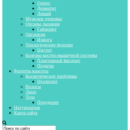
Герпес
Дерматит
Лишай
Мужское здоровье
Органы дыхания
Гайморит
Организм
Изжога
Урологические болезни
Цистит
Болезни костно-мышечной системы
Плантарный фасциит
Подагра
Рецепты красоты
Косметические проблемы
Целлюлит
Волосы
Лицо
Тело
Похудение
Натуропатия
Карта сайта