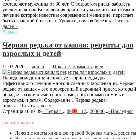
составляют мужчины от 30 лет. С возрастом риски заболеть
увеличиваются. Воспаленная простата у мужчин симптомы и
лечение которой известны современной медицине, перестает
быть страшной болезнью. Урологи, изучая болезнь...
Читать
далее »
Редька
Черная редька от кашля: рецепты для
взрослых и детей
11 03 2020
admin
Пока нет комментариев
Народная медицина использует корнеплоды для
эффективного лечения многочисленных заболеваний. Черная
редька от кашля – это проверенный народный прием, который
обладает различными свойствами, способными помочь и
взрослым, и детям. Содержание:1 Черная редька:
польза...
Читать далее »
Страница 10 из 49
« Первая
«
...
8
9
10
11
12
...
20
30
40
...
»
Последняя
»
Свежие записи
Лечение кисты яичников травой боровая матка, рецепты
Экстракт алоэ для чего применяют, свойства, рецепты