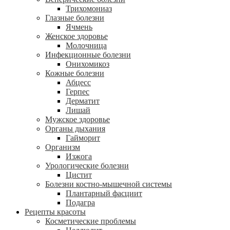
Трихомониаз
Глазные болезни
Ячмень
Женское здоровье
Молочница
Инфекционные болезни
Онихомикоз
Кожные болезни
Абцесс
Герпес
Дерматит
Лишай
Мужское здоровье
Органы дыхания
Гайморит
Организм
Изжога
Урологические болезни
Цистит
Болезни костно-мышечной системы
Плантарный фасциит
Подагра
Рецепты красоты
Косметические проблемы