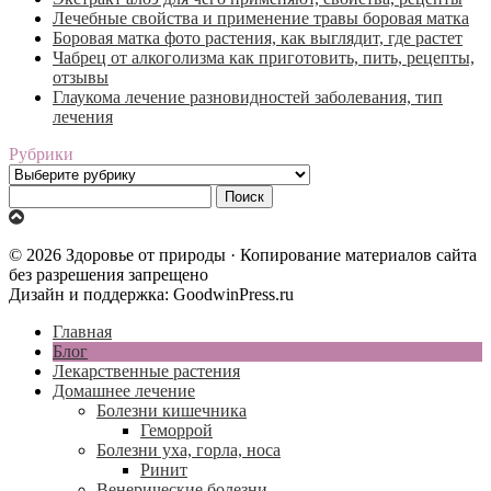
Лечебные свойства и применение травы боровая матка
Боровая матка фото растения, как выглядит, где растет
Чабрец от алкоголизма как приготовить, пить, рецепты,
отзывы
Глаукома лечение разновидностей заболевания, тип
лечения
Рубрики
Рубрики
Найти:
© 2026 Здоровье от природы · Копирование материалов сайта
без разрешения запрещено
Дизайн и поддержка: GoodwinPress.ru
Главная
Блог
Лекарственные растения
Домашнее лечение
Болезни кишечника
Геморрой
Болезни уха, горла, носа
Ринит
Венерические болезни