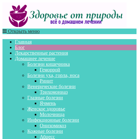
Открыть меню
Главная
Блог
Лекарственные растения
Домашнее лечение
Болезни кишечника
Геморрой
Болезни уха, горла, носа
Ринит
Венерические болезни
Трихомониаз
Глазные болезни
Ячмень
Женское здоровье
Молочница
Инфекционные болезни
Онихомикоз
Кожные болезни
Абцесс