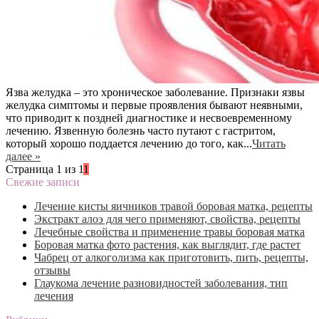
Язва желудка – это хроническое заболевание. Признаки язвы
желудка симптомы и первые проявления бывают неявными,
что приводит к поздней диагностике и несвоевременному
лечению. Язвенную болезнь часто путают с гастритом,
который хорошо поддается лечению до того, как...
Читать
далее »
Страница 1 из 1
1
Свежие записи
Лечение кисты яичников травой боровая матка, рецепты
Экстракт алоэ для чего применяют, свойства, рецепты
Лечебные свойства и применение травы боровая матка
Боровая матка фото растения, как выглядит, где растет
Чабрец от алкоголизма как приготовить, пить, рецепты,
отзывы
Глаукома лечение разновидностей заболевания, тип
лечения