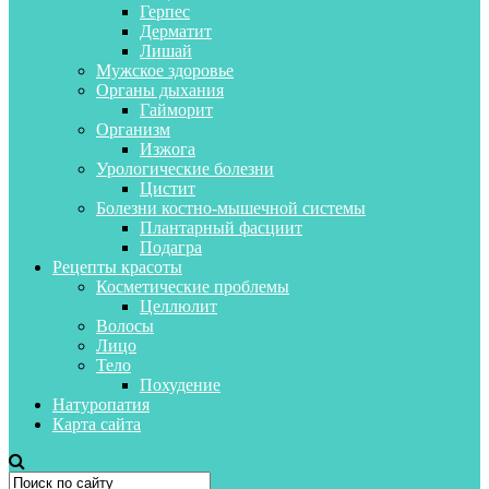
Герпес
Дерматит
Лишай
Мужское здоровье
Органы дыхания
Гайморит
Организм
Изжога
Урологические болезни
Цистит
Болезни костно-мышечной системы
Плантарный фасциит
Подагра
Рецепты красоты
Косметические проблемы
Целлюлит
Волосы
Лицо
Тело
Похудение
Натуропатия
Карта сайта