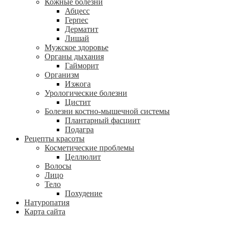
Кожные болезни
Абцесс
Герпес
Дерматит
Лишай
Мужское здоровье
Органы дыхания
Гайморит
Организм
Изжога
Урологические болезни
Цистит
Болезни костно-мышечной системы
Плантарный фасциит
Подагра
Рецепты красоты
Косметические проблемы
Целлюлит
Волосы
Лицо
Тело
Похудение
Натуропатия
Карта сайта