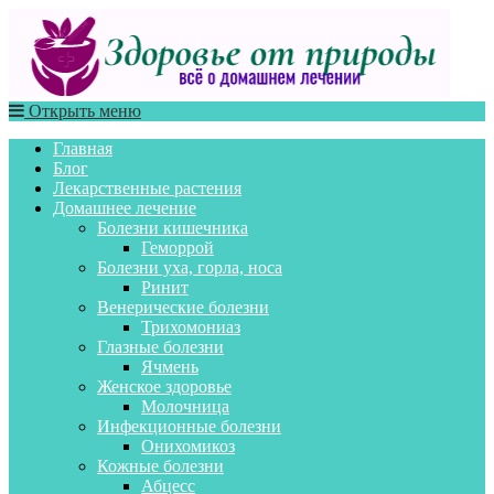
Открыть меню
Главная
Блог
Лекарственные растения
Домашнее лечение
Болезни кишечника
Геморрой
Болезни уха, горла, носа
Ринит
Венерические болезни
Трихомониаз
Глазные болезни
Ячмень
Женское здоровье
Молочница
Инфекционные болезни
Онихомикоз
Кожные болезни
Абцесс