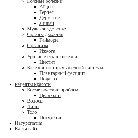
Кожные болезни
Абцесс
Герпес
Дерматит
Лишай
Мужское здоровье
Органы дыхания
Гайморит
Организм
Изжога
Урологические болезни
Цистит
Болезни костно-мышечной системы
Плантарный фасциит
Подагра
Рецепты красоты
Косметические проблемы
Целлюлит
Волосы
Лицо
Тело
Похудение
Натуропатия
Карта сайта