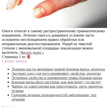
Ожоги относят к самому распространенному травматическому
поражению. Лечение ожога в домашних условиях часто
осложнено несоблюдением правил обработки или
неправильным диагностированием. Ущерб не тяжелой
степени с минимальной площадью локализации можно
вылечить...
Читать далее »
Страница 1 из 1
1
Свежие записи
Лечение кисты яичников травой боровая матка, рецепты
Экстракт алоэ для чего применяют, свойства, рецепты
Лечебные свойства и применение травы боровая матка
Боровая матка фото растения, как выглядит, где растет
Чабрец от алкоголизма как приготовить, пить, рецепты,
отзывы
Глаукома лечение разновидностей заболевания, тип
лечения