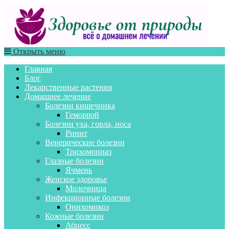
Открыть меню
Главная
Блог
Лекарственные растения
Домашнее лечение
Болезни кишечника
Геморрой
Болезни уха, горла, носа
Ринит
Венерические болезни
Трихомониаз
Глазные болезни
Ячмень
Женское здоровье
Молочница
Инфекционные болезни
Онихомикоз
Кожные болезни
Абцесс