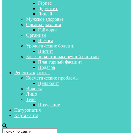
Герпес
Дерматит
Лишай
Мужское здоровье
Органы дыхания
Гайморит
Организм
Изжога
Урологические болезни
Цистит
Болезни костно-мышечной системы
Плантарный фасциит
Подагра
Рецепты красоты
Косметические проблемы
Целлюлит
Волосы
Лицо
Тело
Похудение
Натуропатия
Карта сайта